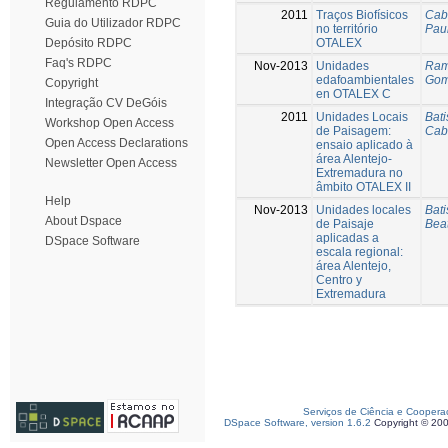
Regulamento RDPC
2011
Traços Biofísicos
Cab
Guia do Utilizador RDPC
no território
Pau
OTALEX
Depósito RDPC
Faq's RDPC
Nov-2013
Unidades
Ramí
edafoambientales
Gom
Copyright
en OTALEX C
Integração CV DeGóis
2011
Unidades Locais
Bati
Workshop Open Access
de Paisagem:
Cab
Open Access Declarations
ensaio aplicado à
área Alentejo-
Newsletter Open Access
Extremadura no
âmbito OTALEX II
Help
Nov-2013
Unidades locales
Bati
About Dspace
de Paisaje
Beat
aplicadas a
DSpace Software
escala regional:
área Alentejo,
Centro y
Extremadura
Serviços de Ciência e Coopera
DSpace Software, version 1.6.2
Copyright © 20