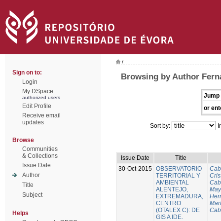
/
Sign on to:
Browsing by Author Fern
Login
My DSpace
Jump 
authorized users
Edit Profile
or ent
Receive email
updates
Sort by:
I
Browse
Communities
& Collections
Issue Date
Title
Issue Date
30-Oct-2015
OBSERVATORIO
Cab
Author
TERRITORIAL Y
Cris
AMBIENTAL
Cab
Title
ALENTEJO,
Mayo
Subject
EXTREMADURA,
Her
CENTRO
Mart
(OTALEX C): DE
Cab
Helps
GIS A IDE.