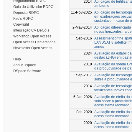
Regulamento RDPC
2014
Aplicação de fertilizant
ambiente
Guia do Utilizador RDPC
11-Nov-2025
Aplicação de tecnologi
Depósito RDPC
em explorações pecuár
Faq's RDPC
sustentável – caso de 
Copyright
2-May-2014
Aplicação diferenciada 
Integração CV DeGóis
novos horizontes na g
Workshop Open Access
Sep-2016
Assessment of the spatia
Open Access Declarations
LANDSAT 8 satellite im
zones
Newsletter Open Access
2024
Avaliação da estabili
gestão (ZHG) em past
Help
2018
Avaliação da sonda Gra
About Dspace
da produtividade de pa
DSpace Software
Sep-2017
Avaliação de tecnologi
sobre a produtividade 
2014
Avaliação de tecnologi
fertilizantes: novos c
5-Jan-2026
Avaliação do efeito da
solo sobre a produtivi
ecossistema Montado
Feb-2020
Avaliação do efeito da
ecossistema montado
2020
Avaliação do efeito da
ecossistema montado