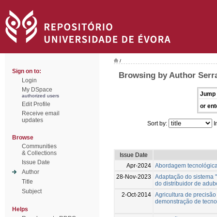
/
Sign on to:
Browsing by Author Serr
Login
My DSpace
Jump 
authorized users
Edit Profile
or ent
Receive email
updates
Sort by:
I
Browse
Communities
& Collections
Issue Date
Issue Date
Apr-2024
Abordagem tecnológica
Author
28-Nov-2023
Adaptação do sistema 
Title
do distribuidor de adu
Subject
2-Oct-2014
Agricultura de precisã
demonstração de tecnolo
Helps