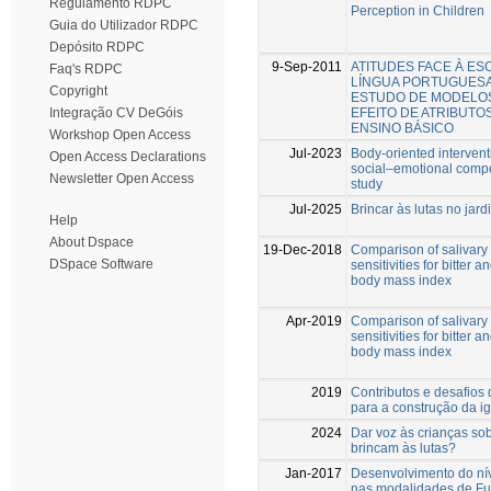
Regulamento RDPC
Perception in Children
Guia do Utilizador RDPC
Depósito RDPC
9-Sep-2011
ATITUDES FACE À ESC
Faq's RDPC
LÍNGUA PORTUGUESA,
Copyright
ESTUDO DE MODELOS
EFEITO DE ATRIBUTO
Integração CV DeGóis
ENSINO BÁSICO
Workshop Open Access
Jul-2023
Body-oriented intervent
Open Access Declarations
social–emotional compe
Newsletter Open Access
study
Jul-2025
Brincar às lutas no jard
Help
About Dspace
19-Dec-2018
Comparison of salivary 
DSpace Software
sensitivities for bitter 
body mass index
Apr-2019
Comparison of salivary 
sensitivities for bitter 
body mass index
2019
Contributos e desafios
para a construção da i
2024
Dar voz às crianças so
brincam às lutas?
Jan-2017
Desenvolvimento do nív
nas modalidades de Fut