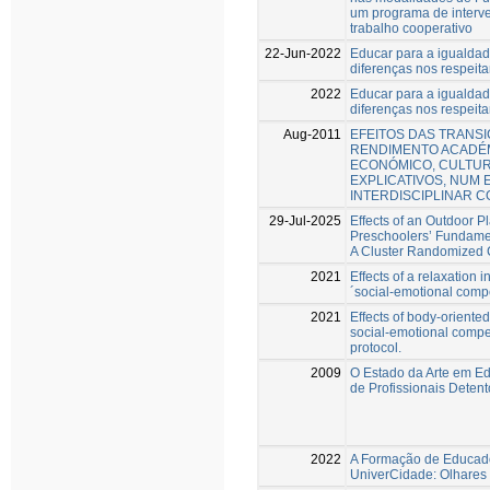
um programa de interv
trabalho cooperativo
22-Jun-2022
Educar para a igualdad
diferenças nos respeit
2022
Educar para a igualdad
diferenças nos respeit
Aug-2011
EFEITOS DAS TRANS
RENDIMENTO ACADÉM
ECONÓMICO, CULTUR
EXPLICATIVOS, NUM
INTERDISCIPLINAR 
29-Jul-2025
Effects of an Outdoor P
Preschoolers’ Fundame
A Cluster Randomized C
2021
Effects of a relaxation 
´social-emotional comp
2021
Effects of body-oriente
social-emotional compe
protocol.
2009
O Estado da Arte em E
de Profissionais Deten
2022
A Formação de Educad
UniverCidade: Olhares 