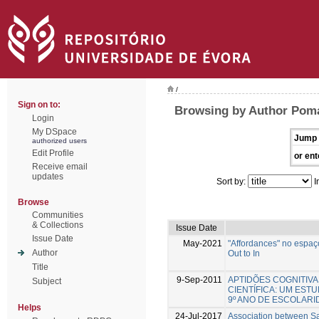
/
Sign on to:
Browsing by Author Poma
Login
My DSpace
Jump 
authorized users
Edit Profile
or ent
Receive email
updates
Sort by:
I
Browse
Communities
& Collections
Issue Date
Issue Date
May-2021
"Affordances" no espaç
Author
Out to In
Title
9-Sep-2011
APTIDÕES COGNITIVAS
Subject
CIENTÍFICA: UM EST
9º ANO DE ESCOLAR
Helps
24-Jul-2017
Association between Sa