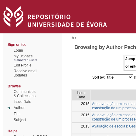
/
Sign on to:
Browsing by Author Pach
Login
My DSpace
Jump 
authorized users
Edit Profile
or ent
Receive email
updates
Sort by:
I
Browse
Communities
Issue
& Collections
Date
Issue Date
2015
Autoavaliação em escolas 
Author
construção de um process
Title
2015
Autoavaliação em escolas 
construção de um process
Subject
2015
Avaliação de escolas: Gest
Helps