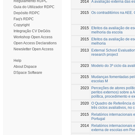
Regulamento RDPC
2014
A avaliação externa das es
Guia do Utilizador RDPC
2015
Os contraditórios na AEE.
Depósito RDPC
Faq's RDPC
Copyright
2015
Efeitos da avaliação de e
Integração CV DeGóis
melhoria da escola
Workshop Open Access
2015
Efeitos da avaliação de e
Open Access Declarations
melhoria
Newsletter Open Access
2013
External School Evaluation
research project
Help
2023
Modelo do 3º ciclo da ava
About Dspace
DSpace Software
2015
Mudanças fomentadas pel
escolas M
2023
Perceções de atores polític
peritos externos) sobre a
política, procedimento e e
2020
O Quadro de Referência da
três ciclos avaliativos, no
2015
Relatórios internacionais
Portugal
2014
Relatórios internacionais 
externa de escolas em Por