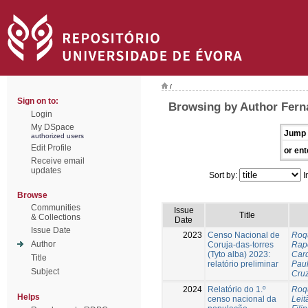
/
Sign on to:
Browsing by Author Fern
Login
My DSpace
Jump 
authorized users
Edit Profile
or ent
Receive email
updates
Sort by:
I
Browse
Communities
Issue
Title
& Collections
Date
Issue Date
2023
Censo Nacional de
Roqu
Author
Coruja-das-torres
Rap
(Tyto alba) 2023:
Card
Title
relatório preliminar
Pau
Subject
Cruz
2024
Relatório do 1.º
Roqu
Helps
censo nacional da
Leit