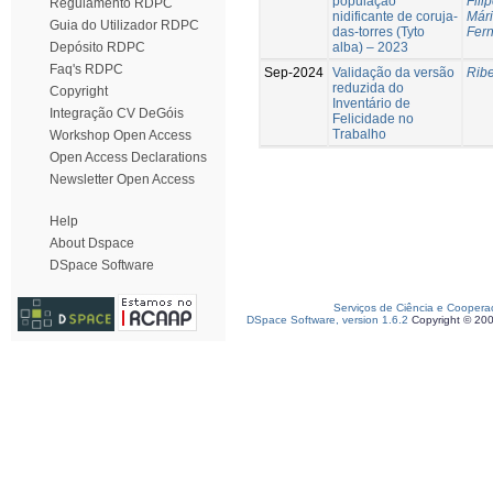
população
Fili
Regulamento RDPC
nidificante de coruja-
Már
Guia do Utilizador RDPC
das-torres (Tyto
Fer
alba) – 2023
Depósito RDPC
Faq's RDPC
Sep-2024
Validação da versão
Ribe
reduzida do
Copyright
Inventário de
Integração CV DeGóis
Felicidade no
Trabalho
Workshop Open Access
Open Access Declarations
Newsletter Open Access
Help
About Dspace
DSpace Software
Serviços de Ciência e Coopera
DSpace Software, version 1.6.2
Copyright © 20