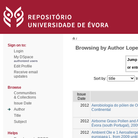
/
Sign on to:
Browsing by Author Lope
Login
My DSpace
Jump 
authorized users
Edit Profile
or ent
Receive email
updates
Sort by:
I
Browse
Communities
Issue
& Collections
Date
Issue Date
2012
Aerobiologia do pólen de O
Author
Continental
Title
2012
Airborne Grass Pollen and A
Subject
Évora (south Portugal), 20
2012
Ambient Ole e 1 Aeroallerg
Helps
europaea L. from 2009 until