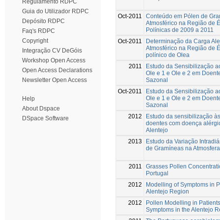
Regulamento RDPC
Guia do Utilizador RDPC
Oct-2011
Conteúdo em Pólen de Gram
Depósito RDPC
Atmosférico na Região de 
Polínicas de 2009 a 2011
Faq's RDPC
Copyright
Oct-2011
Determinação da Carga Aler
Atmosférico na Região de 
Integração CV DeGóis
polínico de Olea
Workshop Open Access
2011
Estudo da Sensibilização ao
Open Access Declarations
Ole e 1 e Ole e 2 em Doent
Sazonal
Newsletter Open Access
Oct-2011
Estudo da Sensibilização ao
Ole e 1 e Ole e 2 em Doent
Help
Sazonal
About Dspace
2012
Estudo da sensibilização à
DSpace Software
doentes com doença alérgic
Alentejo
2013
Estudo da Variação Intradi
de Gramíneas na Atmosfera 
2011
Grasses Pollen Concentrati
Portugal
2012
Modelling of Symptoms in Pat
Alentejo Region
2012
Pollen Modelling in Patients
Symptoms in the Alentejo R