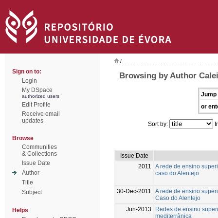
/
Sign on to:
Browsing by Author Calei
Login
My DSpace
Jump 
authorized users
Edit Profile
or ent
Receive email
updates
Sort by:
I
Browse
Communities
& Collections
Issue Date
Issue Date
2011
A rede de ensino superio
Author
caso do Alentejo
Title
30-Dec-2011
A rede de ensino superio
Subject
Caso do Alentejo
Jun-2013
Redes de ensino superio
Helps
mediterrânica