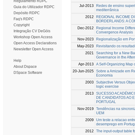
Regulamento RDPC
Jul-2013
Redes de ensino superio
Guia do Utilizador RDPC
mediterrânica
Depósito RDPC
2012
REGIONAL INCOME D
Faq's RDPC
BORDERLANDS: A CO
Copyright
Dec-2012
Regional Income Differ
Integração CV DeGóis
Convergence Analysis
Workshop Open Access
Nov-2023
Regionalização em Por
Open Access Declarations
May-2023
Revisitando os resultad
Newsletter Open Access
2021
Searching for a New Ba
Governance in the After
Help
Apr-2013
A Self-Organizing Map o
About Dspace
20-Jun-2025
Sobre a Amizade em Rel
DSpace Software
Economia
2003
Subjective Versus Obje
logic exercise
2013
SUCESSO ACADÉMIC
DE CANDIDATOS AO 
PORTUGAL
Nov-2019
Tendências na sincroni
UEM
2009
Um teste a relacao entr
desemprego em Portug
2012
The input-output table f