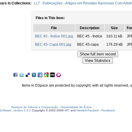
ars in Collections:
LLT - Publicações - Artigos em Revistas Nacionais Com Arbit
Files in This Item:
File
Description
Size
Fo
BEC 45 - Índice 001.jpg
BEC 45 - Índice
310.11 kB
JP
BEC 45- Capa 001.jpg
BEC 45-capa
176.29 kB
JP
Items in DSpace are protected by copyright, with all rights reserved, 
Serviços de Ciência e Cooperação
-
Universidade de Évora
oftware, version 1.6.2
Copyright © 2002-2008
MIT
and
Hewlett-Packard
-
Feedback