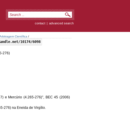
contact
|
advanced search
Arbitragem Científica
/
andle.net/10174/6098
65-276)
37) e Mercúrio (4.265-276)”, BEC 45 (2006)
5-276) na Eneida de Virgílio.