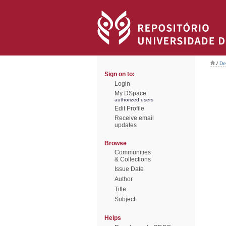
/
De
Sign on to:
Login
My DSpace
authorized users
Edit Profile
Receive email
updates
Browse
Communities
& Collections
Issue Date
Author
Title
Subject
Helps