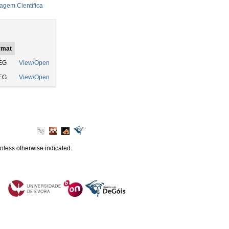
ragem Científica
rmat
EG
View/Open
EG
View/Open
unless otherwise indicated.