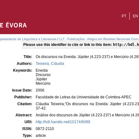
PT
EN
partamento de Linguística e Literaturas
/
LLT - Publicações - Artigos em Revistas Nacionais Com 
Please use this identifier to cite or link to this item:
http://hdl.h
Title:
Os discursos na Eneida: Júpiter (4.223-237) e Mercúrio (4.2
Authors:
Teixeira, Cláudia
Keywords:
Eneida
Discurso
Júpiter
Mercúrio
Issue Date:
2006
Publisher:
Faculdade de Letras da Universidade de Coimbra-APEC
Citation:
Cláudia Teixeira,“Os discursos na Eneida: Júpiter (4.223-2
37-42.
Abstract:
Análise dos discursos de Júpiter (4.223-237) e Mercúrio (4.26
URI:
http://hdl.handle.net/10174/6098
ISSN:
0872-2110
Type:
article