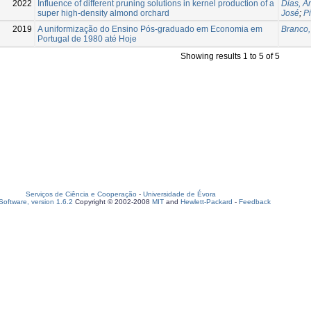
2022
Influence of different pruning solutions in kernel production of a
Dias, A
super high-density almond orchard
José
;
P
2019
A uniformização do Ensino Pós-graduado em Economia em
Branco,
Portugal de 1980 até Hoje
Showing results 1 to 5 of 5
Serviços de Ciência e Cooperação
-
Universidade de Évora
oftware, version 1.6.2
Copyright © 2002-2008
MIT
and
Hewlett-Packard
-
Feedback