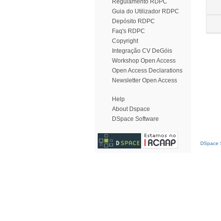
Regulamento RDPC
Guia do Utilizador RDPC
Depósito RDPC
Faq's RDPC
Copyright
Integração CV DeGóis
Workshop Open Access
Open Access Declarations
Newsletter Open Access
Help
About Dspace
DSpace Software
DSpace S