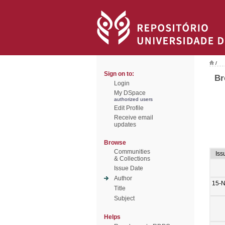
/
Sign on to:
Br
Login
My DSpace
authorized users
Edit Profile
Receive email
updates
Browse
Communities
Iss
& Collections
Issue Date
Author
15-
Title
Subject
Helps