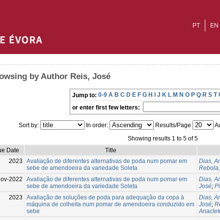
PT
EN
owsing by Author Reis, José
0-9
A
B
C
D
E
F
G
H
I
J
K
L
M
N
O
P
Q
R
S
T
Jump to:
or enter first few letters:
Sort by:
In order:
Results/Page
Au
Showing results 1 to 5 of 5
ue Date
Title
2023
Avaliação de diferentes alternativas de poda num pomar em
Dias, A
sebe de amendoeira da variedade Soleta
Rebola,
Nov-2022
Avaliação de diferentes alternativas de poda num pomar em
Dias, A
sebe de amendoeira da variedade Soleta
José
;
P
2023
Avaliação de soluções de poda para adequação da copa à
Dias, A
máquina de colheita num pomar de amendoeira conduzido em
José
;
R
sebe
Anaclet