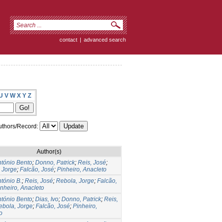
contact
|
advanced search
U
V
W
X
Y
Z
thors/Record:
Author(s)
ntónio Bento
;
Donno, Patrick
;
Reis, José
;
 Jorge
;
Falcão, José
;
Pinheiro, Anacleto
ntónio B.
;
Reis, José
;
Rebola, Jorge
;
Falcão,
inheiro, Anacleto
ntónio Bento
;
Dias, Ivo
;
Donno, Patrick
;
Reis,
ebola, Jorge
;
Falcão, José
;
Pinheiro,
o