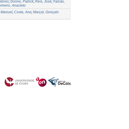
ntónio
;
Donno, Patrick
;
Reis, José
;
Falcão,
inheiro, Anacleto
 Manuel
;
Costa, Ana
;
Marçal, Gonçalo