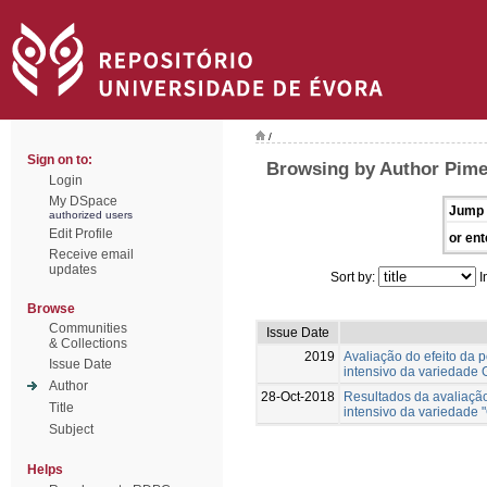
/
Sign on to:
Browsing by Author Pimen
Login
My DSpace
Jump 
authorized users
Edit Profile
or ent
Receive email
updates
Sort by:
I
Browse
Communities
Issue Date
& Collections
2019
Avaliação do efeito da 
Issue Date
intensivo da variedade 
Author
28-Oct-2018
Resultados da avaliaçã
Title
intensivo da variedade 
Subject
Helps