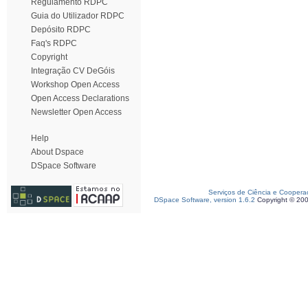
Regulamento RDPC
Guia do Utilizador RDPC
Depósito RDPC
Faq's RDPC
Copyright
Integração CV DeGóis
Workshop Open Access
Open Access Declarations
Newsletter Open Access
Help
About Dspace
DSpace Software
Serviços de Ciência e Coopera
DSpace Software, version 1.6.2
Copyright © 20