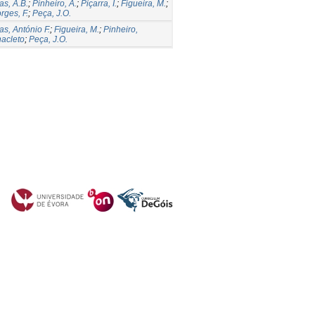
as, A.B.
;
Pinheiro, A.
;
Piçarra, I.
;
Figueira, M.
;
rges, F.
;
Peça, J.O.
as, António F.
;
Figueira, M.
;
Pinheiro,
acleto
;
Peça, J.O.