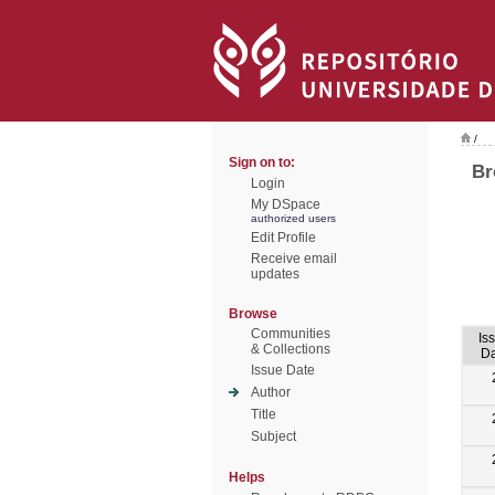
/
Sign on to:
Br
Login
My DSpace
authorized users
Edit Profile
Receive email
updates
Browse
Communities
Is
& Collections
Da
Issue Date
Author
Title
Subject
Helps