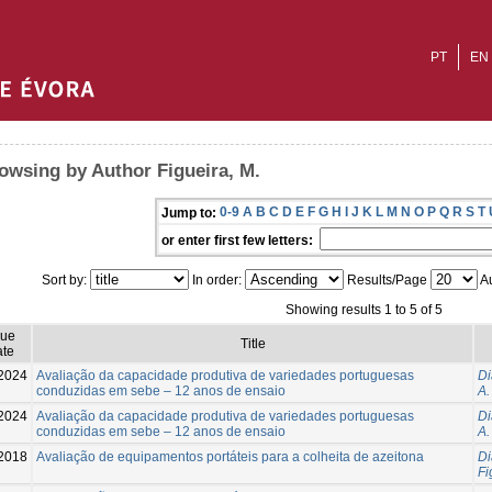
PT
EN
owsing by Author Figueira, M.
0-9
A
B
C
D
E
F
G
H
I
J
K
L
M
N
O
P
Q
R
S
T
Jump to:
or enter first few letters:
Sort by:
In order:
Results/Page
Au
Showing results 1 to 5 of 5
sue
Title
te
2024
Avaliação da capacidade produtiva de variedades portuguesas
Di
conduzidas em sebe – 12 anos de ensaio
A.
2024
Avaliação da capacidade produtiva de variedades portuguesas
Di
conduzidas em sebe – 12 anos de ensaio
A.
2018
Avaliação de equipamentos portáteis para a colheita de azeitona
Di
Fi