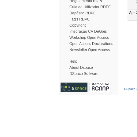
Regulamento RDPC
Guia do Utilizador RDPC
Apr-
Depósito RDPC
Faq's RDPC
Copyright
Integração CV DeGóis
Workshop Open Access
Open Access Declarations
Newsletter Open Access
Help
About Dspace
DSpace Software
DSpace S