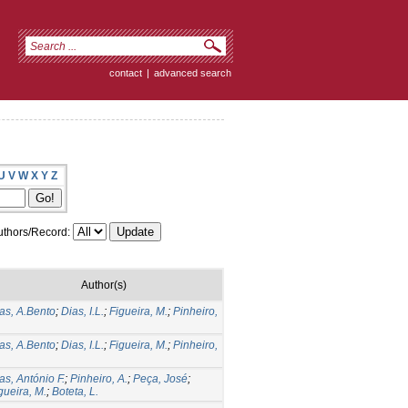
contact
|
advanced search
U
V
W
X
Y
Z
thors/Record:
Author(s)
as, A.Bento
;
Dias, I.L.
;
Figueira, M.
;
Pinheiro,
as, A.Bento
;
Dias, I.L.
;
Figueira, M.
;
Pinheiro,
as, António F.
;
Pinheiro, A.
;
Peça, José
;
gueira, M.
;
Boteta, L.