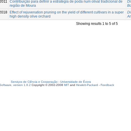
2011
Contribuição para definir a estratégia de poda num olival tradicional de
Di
região de Moura
Bo
2018
Effect of rejuvenation pruning on the yield of different cultivars in a super
Di
high density olive orchard
An
Showing results 1 to 5 of 5
Serviços de Ciência e Cooperação
-
Universidade de Évora
oftware, version 1.6.2
Copyright © 2002-2008
MIT
and
Hewlett-Packard
-
Feedback