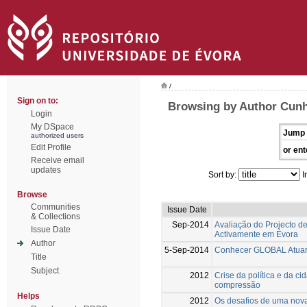
/
Sign on to:
Browsing by Author Cunha
Login
My DSpace
Jump 
authorized users
Edit Profile
or ent
Receive email
updates
Sort by:
I
Browse
Communities
Issue Date
& Collections
Sep-2014
Avaliação do Projecto d
Issue Date
Activamente em Évora
Author
5-Sep-2014
Conhecer GLOBAL Atua
Title
Subject
2012
Crise da política e da c
compressão
Helps
2012
Os desafios de uma nov