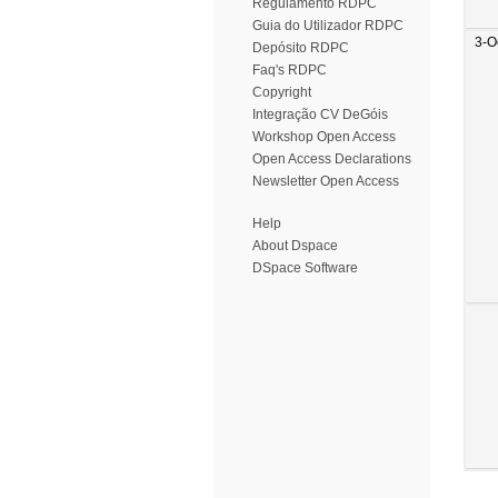
Regulamento RDPC
Guia do Utilizador RDPC
3-O
Depósito RDPC
Faq's RDPC
Copyright
Integração CV DeGóis
Workshop Open Access
Open Access Declarations
Newsletter Open Access
Help
About Dspace
DSpace Software