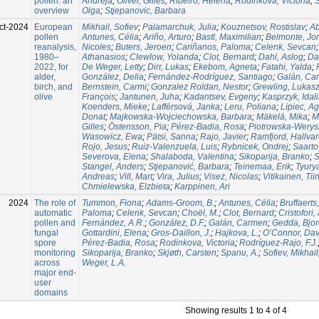
pollen: an
Andreja
;
Oliver, Gilles
;
Ribeiro, Helena
;
Rodinkova, Victoria
;
S
overview
Olga
;
Stjepanovic, Barbara
ct-2024
European
Mikhail, Sofiev
;
Palamarchuk, Julia
;
Kouznetsov, Rostislav
;
Ab
pollen
Antunes, Célia
;
Ariño, Arturo
;
Bastl, Maximilian
;
Belmonte, Jo
reanalysis,
Nicoles
;
Buters, Jeroen
;
Cariñanos, Paloma
;
Celenk, Sevcan
1980–
Athanasios
;
Clewlow, Yolanda
;
Clot, Bernard
;
Dahl, Aslog
;
Da
2022, for
De Weger, Letty
;
Dirr, Lukas
;
Ekebom, Agneta
;
Fatahi, Yalda
;
alder,
González, Delia
;
Fernández-Rodríguez, Santiago
;
Galán, Ca
birch, and
Bernstein, Carmi
;
Gonzalez Roldan, Nestor
;
Grewling, Lukas
olive
François
;
Jantunen, Juha
;
Kadantsev, Evgeny
;
Kasprzyk, Idal
Koenders, Mieke
;
Lafférsová, Janka
;
Leru, Poliana
;
Lipiec, A
Donat
;
Majkowska-Wojciechowska, Barbara
;
Mäkelä, Mika
;
M
Gilles
;
Östensson, Pia
;
Pérez-Badia, Rosa
;
Piotrowska-Werys
Wasowicz, Ewa
;
Pätsi, Sanna
;
Rajo, Javier
;
Ramfjord, Hallva
Rojo, Jesus
;
Ruiz-Valenzuela, Luis
;
Rybnicek, Ondrej
;
Saarto
Severova, Elena
;
Shalaboda, Valentina
;
Sikoparija, Branko
;
S
Stangel, Anders
;
Stjepanović, Barbara
;
Teinemaa, Erik
;
Tyury
Andreas
;
Vill, Mart
;
Vira, Julius
;
Visez, Nicolas
;
Vitikainen, Tii
Chmielewska, Elzbieta
;
Karppinen, Ari
2024
The role of
Tummon, Fiona
;
Adams-Groom, B.
;
Antunes, Célia
;
Bruffaerts
automatic
Paloma
;
Celenk, Sevcan
;
Choël, M.
;
Clot, Bernard
;
Cristofori
pollen and
Fernández, A.R.
;
González, D.F.
;
Galán, Carmen
;
Gedda, Bjor
fungal
Gottardini, Elena
;
Gros-Daillon, J.
;
Hajkova, L.
;
O’Connor, Dav
spore
Pérez-Badia, Rosa
;
Rodinkova, Victoria
;
Rodríguez-Rajo, F.J.
monitoring
Sikoparija, Branko
;
Skjøth, Carsten
;
Spanu, A.
;
Sofiev, Mikhail
across
Weger, L.A.
major end-
user
domains
Showing results 1 to 4 of 4