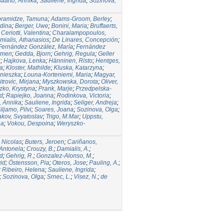
aarto, Annika
;
Sauliene, Ingrida
;
Sozinova,
ramidze, Tamuna
;
Adams-Groom, Berley
;
rdina
;
Berger, Uwe
;
Bonini, Maria
;
Bruffaerts,
;
Ceriotti, Valentina
;
Charalampopoulos,
mialis, Athanasios
;
De Linares, Concepción
;
Fernández González, María
;
Fernández
rmen
;
Gedda, Bjorn
;
Gehrig, Regula
;
Geller
z
;
Hajkova, Lenka
;
Hänninen, Risto
;
Hentges,
ia
;
Kloster, Mathilde
;
Kluska, Katarzyna
;
gnieszka
;
Louna-Korteniemi, Maria
;
Magyar,
itrovic, Mirjana
;
Myszkowska, Dorota
;
Oliver,
zko, Krystyna
;
Prank, Marje
;
Przedpelska-
rd
;
Rapiejko, Joanna
;
Rodinkova, Victoria
;
, Annika
;
Sauliene, Ingrida
;
Seliger, Andreja
;
iljamo, Pilvi
;
Soares, Joana
;
Sozinova, Olga
;
akov, Svyatoslav
;
Trigo, M.Mar
;
Uppstu,
na
;
Vokou, Despoina
;
Weryszko-
, Nicolas
;
Buters, Jeroen
;
Cariñanos,
, Antonela
;
Crouzy, B.
;
Damialis, A.
;
d
;
Gehrig, R.
;
Gonzalez-Alonso, M.
;
id
;
Östensson, Pia
;
Oteros, Jose
;
Pauling, A.
;
;
Ribeiro, Helena
;
Sauliene, Ingrida
;
;
Sozinova, Olga
;
Srnec, L.
;
Visez, N.
;
de