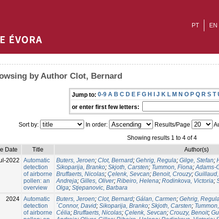
PT
EN
owsing by Author Clot, Bernard
0-9
A
B
C
D
E
F
G
H
I
J
K
L
M
N
O
P
Q
R
S
T
Jump to:
or enter first few letters:
Sort by:
In order:
Results/Page
Au
Showing results 1 to 4 of 4
ue Date
Title
Author(s)
ul-2022
Automatic
Buters, Jeroen
;
Clot, Bernard
;
Gehrig, Regula
;
Gilge, Stefan
;
detection
Sikoparija, Branko
;
Skjoth, Carsten
;
Tummon, Fiona
;
Adams-G
of airborne
Bruffaerts, Nicolas
;
Çelenk, Sevcan
;
Benoit, Crouzy
;
Guillaud
pollen: an
Andreja
;
Gilles, Oliver
;
Ribeiro, Helena
;
Rodinkova, Victoria
;
overview
Olga
;
Stjepanovic, Barbara
2024
Automatic
Buters, Jeroen
;
Clot, Bernard
;
Gálan, Carmen
;
Gehrig, Regul
detection
´Connor, David
;
Sikoparija, Branko
;
Skjoth, Carsten
;
Tummon,
of airborne
Célia
;
Bruffaerts, Nicolas
;
Çelenk, Sevcan
;
Crouzy, Benoit
;
Gu