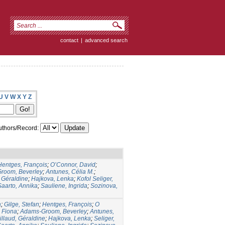
contact
|
advanced search
U
V
W
X
Y
Z
thors/Record:
Hentges, François
;
O’Connor, David
;
room, Beverley
;
Antunes, Célia M.
;
, Géraldine
;
Hajkova, Lenka
;
Kofol Seliger,
Saarto, Annika
;
Sauliene, Ingrida
;
Sozinova,
a
;
Gilge, Stefan
;
Hentges, François
;
O
 Fiona
;
Adams-Groom, Beverley
;
Antunes,
illaud, Géraldine
;
Hajkova, Lenka
;
Seliger,