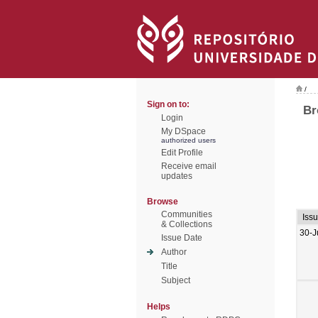
/
Sign on to:
Br
Login
My DSpace
authorized users
Edit Profile
Receive email
updates
Browse
Communities
Iss
& Collections
30-J
Issue Date
Author
Title
Subject
Helps