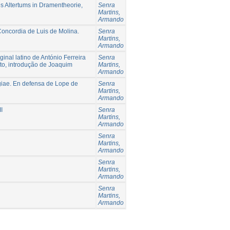
es Altertums in Dramentheorie,
Senra
Martins,
Armando
Concordia de Luis de Molina.
Senra
Martins,
Armando
nal latino de António Ferreira
Senra
nto, introdução de Joaquim
Martins,
Armando
iae. En defensa de Lope de
Senra
Martins,
Armando
I
Senra
Martins,
Armando
Senra
Martins,
Armando
Senra
Martins,
Armando
Senra
Martins,
Armando