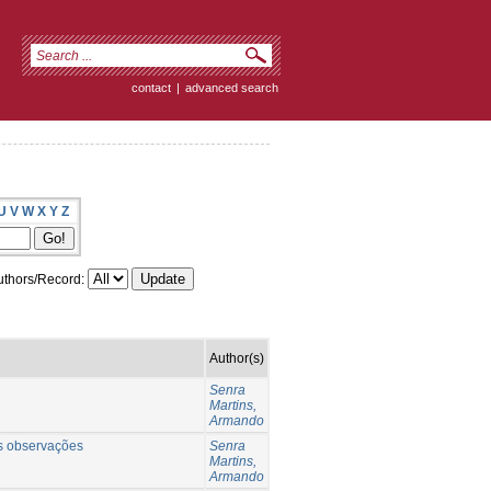
contact
|
advanced search
U
V
W
X
Y
Z
thors/Record:
Author(s)
Senra
Martins,
Armando
s observações
Senra
Martins,
Armando