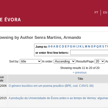
PT
EN
owsing by Author Senra Martins, Armando
0-9
A
B
C
D
E
F
G
H
I
J
K
L
M
N
O
P
Q
R
S
T
Jump to:
or enter first few letters:
Sort by:
In order:
Results/Page
Au
Showing results 11 to 20 of 20
< previous
sue
Title
ate
2006
O género bucólico em um poema jesuítico (BPE, cod. CXIV/1-39)
-2015
A produção da Universidade de Évora antes e ao tempo de Verney: alguma