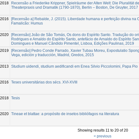
2018
Recensão a Friederike Krippner, Spielräume der Alten Welt: Die Pluralität d
Theaterpraxis und Dramatik (1790-1870), Berlin – Boston, De Gruyter, 2017
2016
[Recensão a] Rebalde, J. (2015). Liberdade humana e perfeição divina na 
Famalicão: Humus
2020
[Recensão] João de São Tomás, Os dons do Espírito Santo. Tradução do origi
Rodrigues e Arnaldo do Espírito Santo, antefácio de Arnaldo do Espírito Sa
Domingues e Manuel Cândido Pimentel, Lisboa, Edições Paulinas, 2019
2019
[Recensão] Pedro Conde Parrado, Xavier Tubau Moreu, Expostulatio Spong
Vega, edición y traducción, Madrid, Gredos, 2015
-2013
Studium uidendi, studium aedificandi em Enea Silvio Piccolomini, Papa Pio I
2016
Teses universitárias dos sécs. XVI-XVIII
2018
Tesis
-2020
Tineae et blattae: a propósito de insetos bibliófagos na literatura
Showing results 11 to 20 of 20
< previous