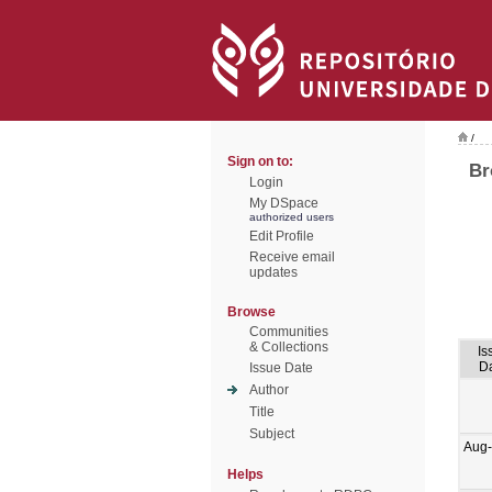
/
Sign on to:
Br
Login
My DSpace
authorized users
Edit Profile
Receive email
updates
Browse
Communities
& Collections
Is
D
Issue Date
Author
Title
Subject
Aug
Helps