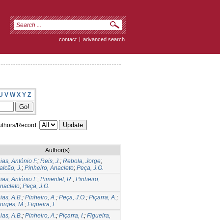
contact
|
advanced search
U
V
W
X
Y
Z
thors/Record:
Author(s)
ias, António F.
;
Reis, J.
;
Rebola, Jorge
;
alcão, J.
;
Pinheiro, Anacleto
;
Peça, J.O.
ias, António F.
;
Pimentel, R.
;
Pinheiro,
nacleto
;
Peça, J.O.
ias, A.B.
;
Pinheiro, A.
;
Peça, J.O.
;
Piçarra, A.
;
orges, M.
;
Figueira, I.
ias, A.B.
;
Pinheiro, A.
;
Piçarra, I.
;
Figueira,