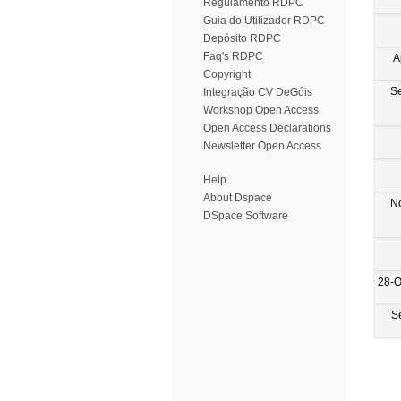
Regulamento RDPC
Guia do Utilizador RDPC
Depósito RDPC
Faq's RDPC
A
Copyright
S
Integração CV DeGóis
Workshop Open Access
Open Access Declarations
Newsletter Open Access
Help
About Dspace
N
DSpace Software
28-O
S