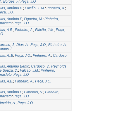
.
;
Borges, F.
;
Peça, J.O.
ias, António B.
;
Falcão, J. M.
;
Pinheiro, A.
;
eça, J.O.
ias, António F.
;
Figueira, M.
;
Pinheiro,
nacleto
;
Peça, J.O.
ias, A.B.
;
Pinheiro, A.
;
Falcão, J.M.
;
Peça,
.O.
arroso, J.
;
Dias, A.
;
Peça, J.O.
;
Pinheiro, A
;
antos, L.
ias, A..B
;
Peça, J.O.
;
Pinheiro, A.
;
Cardoso,
.
ias, António Bento
;
Cardoso, V.
;
Reynolds
e Souza, D.
;
Falcão, J.M.
;
Pinheiro,
nacleto
;
Peça, J.O.
ias, A.B.
;
Pinheiro, A.
;
Peça, J.O.
ias, António F.
;
Pimentel, R.
;
Pinheiro,
nacleto
;
Peça, J.O.
lmeida, A.
;
Peça, J.O.