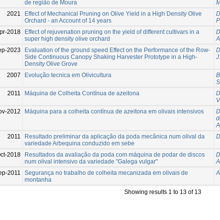
de região de Moura
M
2021
Effect of Mechanical Pruning on Olive Yield in a High Density Olive
D
Orchard - an Account of 14 years
P
pr-2018
Effect of rejuvenation pruning on the yield of different cultivars in a
D
super high density olive orchard
A
ep-2023
Evaluation of the ground speed Effect on the Performance of the Row-
D
Side Continuous Canopy Shaking Harvester Prototype in a High-
J
Density Olive Grove
2007
Evolução tecnica em Olivicultura
B
S
2011
Máquina de Colheita Contínua de azeitona
D
V
ov-2012
Máquina para a colheita contínua de azeitona em olivais intensivos
D
d
A
2011
Resultado preliminar da aplicação da poda mecânica num olival da
D
variedade Arbequina conduzido em sebe
ct-2018
Resultados da avaliação da poda com máquina de podar de discos
D
num olival intensivo da variedade "Galega vulgar"
A
ep-2011
Segurança no trabalho de colheita mecanizada em olivais de
A
montanha
Showing results 1 to 13 of 13