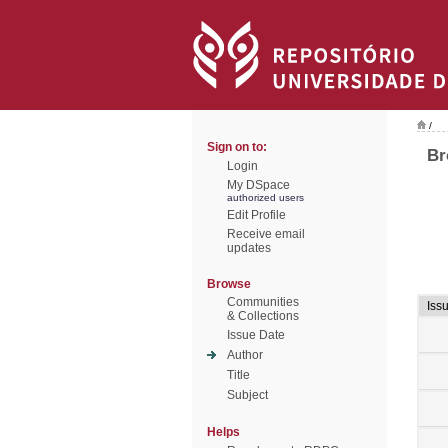
/
Sign on to:
Br
Login
My DSpace
authorized users
Edit Profile
Receive email
updates
Browse
Communities
Iss
& Collections
Issue Date
Author
Title
Subject
Helps