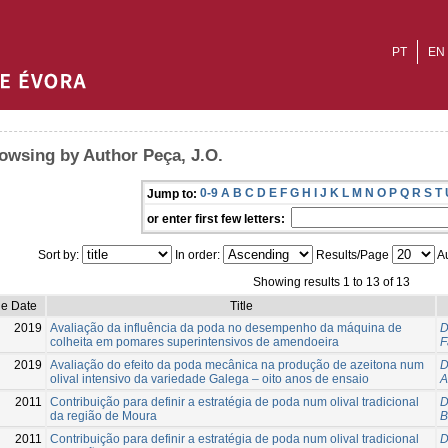
PT
EN
owsing by Author Peça, J.O.
0-9
A
B
C
D
E
F
G
H
I
J
K
L
M
N
O
P
Q
R
S
T
Jump to:
or enter first few letters:
Sort by:
In order:
Results/Page
Au
Showing results 1 to 13 of 13
ue Date
Title
2019
Avaliação da influência da poda no desempenho da máquina de
D
colheita em pomares superintensivos de amendoeira
F
2019
Avaliação do efeito da poda mecânica na produção de azeitona num
D
olival intensivo da variedade Galega – oito anos de ensaio
A
2011
Contribuição para definir a estratégia de poda num olival tradicional
D
da região de Moura
B
2011
Contribuição para definir a estratégia de poda num olival tradicional
D