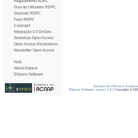
Regulamento RDPC
Guia do Utilizador RDPC
Depósito RDPC
Faq's RDPC
Copyright
Integração CV DeGóis
Workshop Open Access
Open Access Declarations
Newsletter Open Access
Help
About Dspace
DSpace Software
Serviços de Ciência e Coopera
DSpace Software, version 1.6.2
Copyright © 20