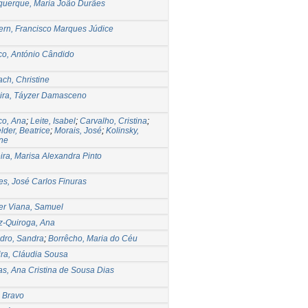
querque, Maria João Durães
ern, Francisco Marques Júdice
co, António Cândido
ch, Christine
eira, Táyzer Damasceno
co, Ana
;
Leite, Isabel
;
Carvalho, Cristina
;
lder, Beatrice
;
Morais, José
;
Kolinsky,
ne
ira, Marisa Alexandra Pinto
es, José Carlos Finuras
er Viana, Samuel
z-Quiroga, Ana
dro, Sandra
;
Borrêcho, Maria do Céu
ira, Cláudia Sousa
as, Ana Cristina de Sousa Dias
, Bravo