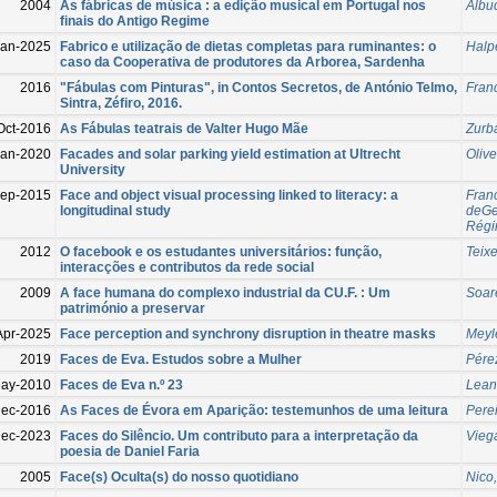
2004
As fábricas de música : a edição musical em Portugal nos
Albu
finais do Antigo Regime
Jan-2025
Fabrico e utilização de dietas completas para ruminantes: o
Halp
caso da Cooperativa de produtores da Arborea, Sardenha
2016
"Fábulas com Pinturas", in Contos Secretos, de António Telmo,
Fran
Sintra, Zéfiro, 2016.
Oct-2016
As Fábulas teatrais de Valter Hugo Mãe
Zurba
Jan-2020
Facades and solar parking yield estimation at Ultrecht
Oliv
University
Sep-2015
Face and object visual processing linked to literacy: a
Fran
longitudinal study
deGe
Régi
2012
O facebook e os estudantes universitários: função,
Teixe
interacções e contributos da rede social
2009
A face humana do complexo industrial da CU.F. : Um
Soar
património a preservar
Apr-2025
Face perception and synchrony disruption in theatre masks
Meyl
2019
Faces de Eva. Estudos sobre a Mulher
Pére
ay-2010
Faces de Eva n.º 23
Lean
ec-2016
As Faces de Évora em Aparição: testemunhos de uma leitura
Pere
Dec-2023
Faces do Silêncio. Um contributo para a interpretação da
Vieg
poesia de Daniel Faria
2005
Face(s) Oculta(s) do nosso quotidiano
Nico