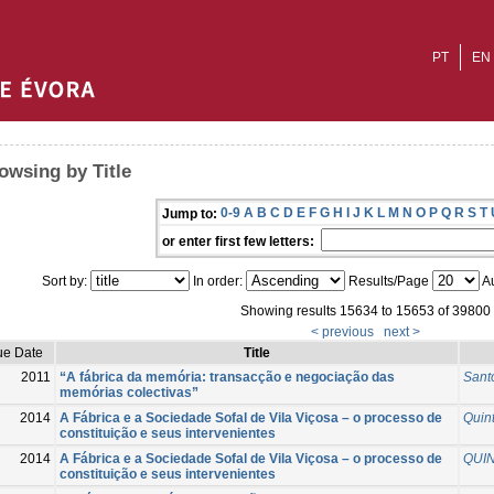
PT
EN
owsing by Title
0-9
A
B
C
D
E
F
G
H
I
J
K
L
M
N
O
P
Q
R
S
T
Jump to:
or enter first few letters:
Sort by:
In order:
Results/Page
Au
Showing results 15634 to 15653 of 39800
< previous
next >
ue Date
Title
2011
“A fábrica da memória: transacção e negociação das
Sant
memórias colectivas”
2014
A Fábrica e a Sociedade Sofal de Vila Viçosa – o processo de
Quin
constituição e seus intervenientes
2014
A Fábrica e a Sociedade Sofal de Vila Viçosa – o processo de
QUIN
constituição e seus intervenientes