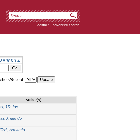
contact
|
advanced search
U
V
W
X
Y
Z
thors/Record:
Author(s)
os, J.R dos
tas, Armando
TAS, Armando