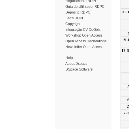
Regulamento RDPC
Guia do Utilizador RDPC
31-
Depósito RDPC
Faq's RDPC
Copyright
Integração CV DeGóis
Workshop Open Access
15-
Open Access Declarations
Newsletter Open Access
17-
Help
About Dspace
DSpace Software
M
D
7-