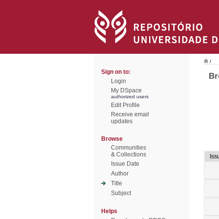
/
Sign on to:
Br
Login
My DSpace
authorized users
Edit Profile
Receive email
updates
Browse
Communities
& Collections
Iss
Issue Date
Author
Title
Subject
Helps