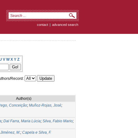
contact
|
advanced search
U
V
W
X
Y
Z
thors/Record:
Author(s)
ego, Conceição
;
Muñoz-Rojas, José
;
a
;
Dal Farra, Maria Lúcia
;
Silva, Fabio Mario
;
-Jiménez, M.
;
Capela e Silva, F.