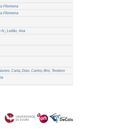
ia Filomena
ia Filomena
 N.
;
Leitão, Ana
Nunes, Carla
;
Dias, Carlos
;
Briz, Teodoro
la