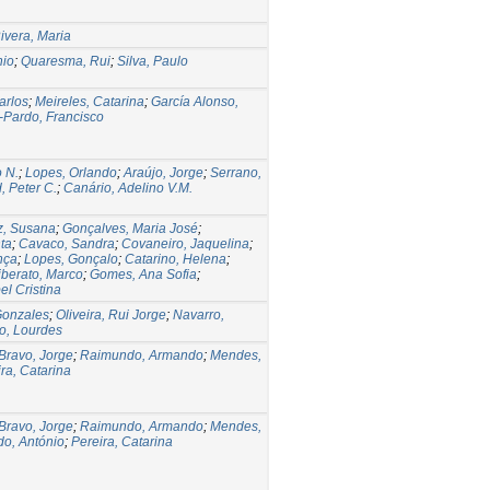
ivera, Maria
nio
;
Quaresma, Rui
;
Silva, Paulo
arlos
;
Meireles, Catarina
;
García Alonso,
Pardo, Francisco
 N.
;
Lopes, Orlando
;
Araújo, Jorge
;
Serrano,
, Peter C.
;
Canário, Adelino V.M.
z, Susana
;
Gonçalves, Maria José
;
ta
;
Cavaco, Sandra
;
Covaneiro, Jaquelina
;
nça
;
Lopes, Gonçalo
;
Catarino, Helena
;
iberato, Marco
;
Gomes, Ana Sofia
;
el Cristina
Gonzales
;
Oliveira, Rui Jorge
;
Navarro,
o, Lourdes
Bravo, Jorge
;
Raimundo, Armando
;
Mendes,
ra, Catarina
Bravo, Jorge
;
Raimundo, Armando
;
Mendes,
do, António
;
Pereira, Catarina