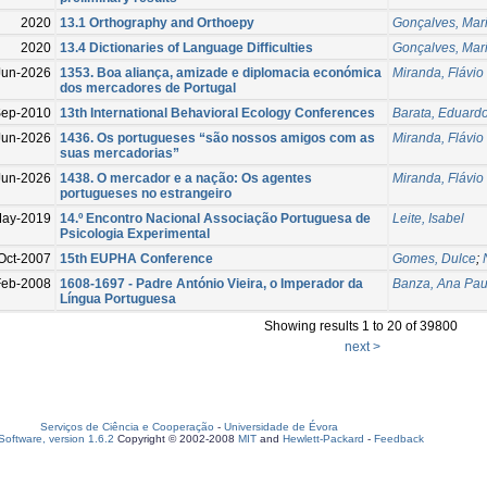
2020
13.1 Orthography and Orthoepy
Gonçalves, Mar
2020
13.4 Dictionaries of Language Difficulties
Gonçalves, Mar
Jun-2026
1353. Boa aliança, amizade e diplomacia económica
Miranda, Flávio
dos mercadores de Portugal
Sep-2010
13th International Behavioral Ecology Conferences
Barata, Eduardo
Jun-2026
1436. Os portugueses “são nossos amigos com as
Miranda, Flávio
suas mercadorias”
Jun-2026
1438. O mercador e a nação: Os agentes
Miranda, Flávio
portugueses no estrangeiro
ay-2019
14.º Encontro Nacional Associação Portuguesa de
Leite, Isabel
Psicologia Experimental
Oct-2007
15th EUPHA Conference
Gomes, Dulce
;
Feb-2008
1608-1697 - Padre António Vieira, o Imperador da
Banza, Ana Pau
Língua Portuguesa
Showing results 1 to 20 of 39800
next >
Serviços de Ciência e Cooperação
-
Universidade de Évora
oftware, version 1.6.2
Copyright © 2002-2008
MIT
and
Hewlett-Packard
-
Feedback