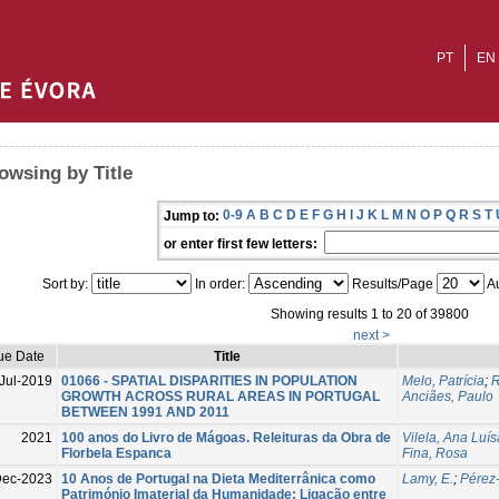
PT
EN
owsing by Title
0-9
A
B
C
D
E
F
G
H
I
J
K
L
M
N
O
P
Q
R
S
T
Jump to:
or enter first few letters:
Sort by:
In order:
Results/Page
Au
Showing results 1 to 20 of 39800
next >
ue Date
Title
Jul-2019
01066 - SPATIAL DISPARITIES IN POPULATION
Melo, Patrícia
;
R
GROWTH ACROSS RURAL AREAS IN PORTUGAL
Anciães, Paulo
BETWEEN 1991 AND 2011
2021
100 anos do Livro de Mágoas. Releituras da Obra de
Vilela, Ana Luís
Florbela Espanca
Fina, Rosa
Dec-2023
10 Anos de Portugal na Dieta Mediterrânica como
Lamy, E.
;
Pérez
Património Imaterial da Humanidade: Ligação entre