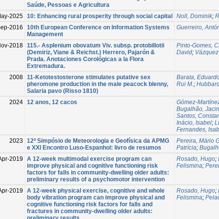
Saúde, Pessoas e Agricultura
May-2025
10: Enhancing rural prosperity through social capital
Noll, Dominik
;
R
ep-2016
10th European Conference on Information Systems
Guerreiro, Antó
Management
ov-2018
115.- Asplenium obovatum Viv. subsp. protobillotii
Pinto-Gomes, C
(Demiriz, Viane & Reichst.) Herrero, Pajarón &
David
;
Vázquez-
Prada. Anotaciones Corológicas a la Flora
Extremadura.
2008
11-Ketotestosterone stimulates putative sex
Barata, Eduardo
pheromone production in the male peacock blenny,
Rui M.
;
Hubbard
Salaria pavo (Risso 1810)
2024
12 anos, 12 cacos
Gómez-Martíne
Bugalhão, Jacin
Santos, Consta
Inácio, Isabel
;
L
Fernandes, Isab
2023
12º Simpósio de Meteorologia e Geofísica da APMG
Pereira, Mário 
e XXI Encontro Luso-Espanhol: livro de resumos
Patrícia
;
Bugalh
Apr-2019
A 12-week multimodal exercise program can
Rosado, Hugo
;
improve physical and cognitive functioning risk
Felismina
;
Perei
factors for falls in community-dwelling older adults:
preliminary results of a psychomotor intervention
Apr-2019
A 12-week physical exercise, cognitive and whole
Rosado, Hugo
;
body vibration program can improve physical and
Felismina
;
Pela
cognitive functioning risk factors for falls and
fractures in community-dwelling older adults:
preliminary results