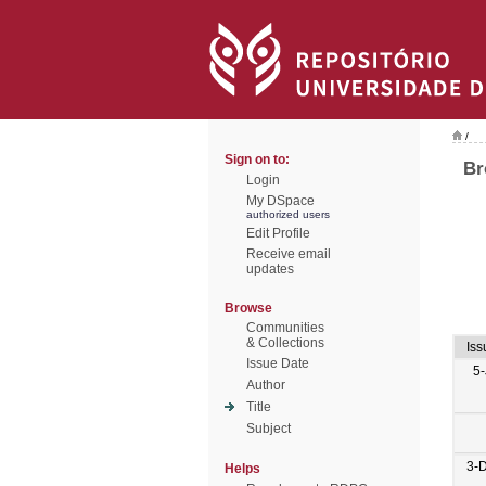
/
Sign on to:
Br
Login
My DSpace
authorized users
Edit Profile
Receive email
updates
Browse
Communities
& Collections
Iss
Issue Date
5-
Author
Title
Subject
3-
Helps