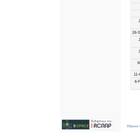
26-
M
11-
6-
DSpace S