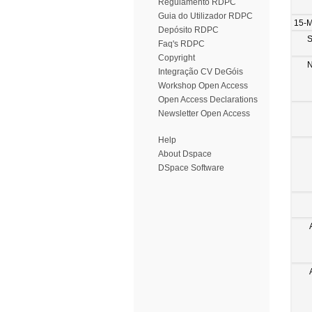
Regulamento RDPC
Guia do Utilizador RDPC
15-
Depósito RDPC
S
Faq's RDPC
Copyright
N
Integração CV DeGóis
Workshop Open Access
Open Access Declarations
Newsletter Open Access
Help
About Dspace
DSpace Software