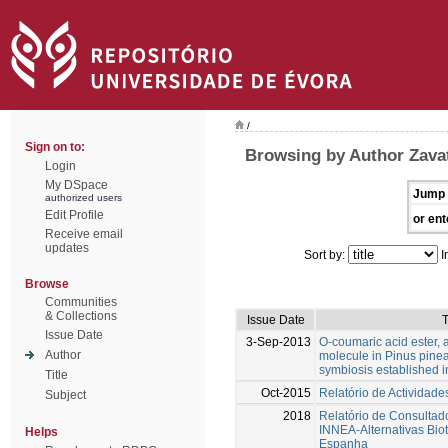
/
Sign on to:
Browsing by Author Zavat
Login
My DSpace
Jump 
authorized users
Edit Profile
or ent
Receive email
updates
Sort by:
I
Browse
Communities
& Collections
Issue Date
T
Issue Date
3-Sep-2013
O-coumaric acid ester, a
Author
molecule in Pinus pinea
symbiosis established in
Title
Oct-2015
Relatório de Actividade
Subject
2018
Relatório de Consultado
INNEA-Alternativas Biot
Helps
Espanha