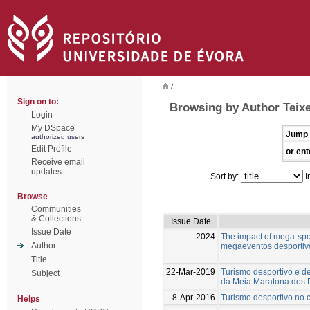
/
Sign on to:
Browsing by Author Teixe
Login
My DSpace
Jump 
authorized users
Edit Profile
or ent
Receive email
updates
Sort by:
I
Browse
Communities
& Collections
Issue Date
Issue Date
2024
The impact of mega-spo
Author
megaeventos desportivo
Title
22-Mar-2019
Turismo desportivo e d
Subject
da Meia Maratona dos 
8-Apr-2016
Turismo desportivo no 
Helps