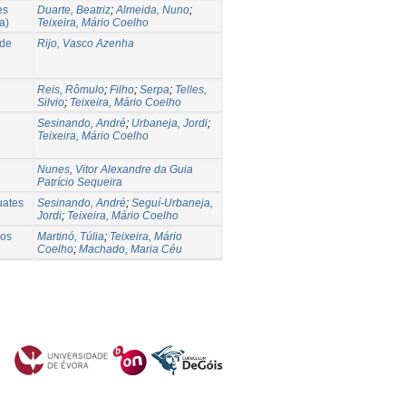
es
Duarte, Beatriz
;
Almeida, Nuno
;
a)
Teixeira, Mário Coelho
 de
Rijo, Vasco Azenha
Reis, Rômulo
;
Filho
;
Serpa
;
Telles,
Silvio
;
Teixeira, Mário Coelho
Sesinando, André
;
Urbaneja, Jordi
;
Teixeira, Mário Coelho
Nunes, Vitor Alexandre da Guia
Patrício Sequeira
uates
Sesinando, André
;
Seguí-Urbaneja,
Jordi
;
Teixeira, Mário Coelho
vos
Martinó, Túlia
;
Teixeira, Mário
Coelho
;
Machado, Maria Céu