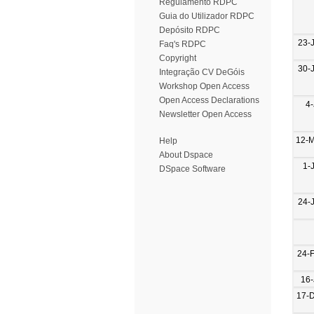
Regulamento RDPC
Guia do Utilizador RDPC
Depósito RDPC
23-
Faq's RDPC
Copyright
30-
Integração CV DeGóis
Workshop Open Access
Open Access Declarations
4-
Newsletter Open Access
12-
Help
About Dspace
1-
DSpace Software
24-
24-
16-
17-