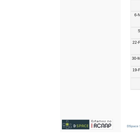
6-
S
22-
30-
19-
DSpace S