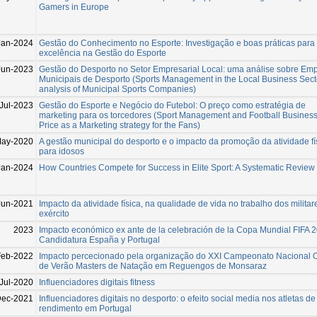
Gamers in Europe
Jan-2024
Gestão do Conhecimento no Esporte: Investigação e boas práticas para
excelência na Gestão do Esporte
Jun-2023
Gestão do Desporto no Setor Empresarial Local: uma análise sobre Em
Municipais de Desporto (Sports Management in the Local Business Sect
analysis of Municipal Sports Companies)
Jul-2023
Gestão do Esporte e Negócio do Futebol: O preço como estratégia de
marketing para os torcedores (Sport Management and Football Business
Price as a Marketing strategy for the Fans)
May-2020
A gestão municipal do desporto e o impacto da promoção da atividade fí
para idosos
Jan-2024
How Countries Compete for Success in Elite Sport: A Systematic Review
Jun-2021
Impacto da atividade física, na qualidade de vida no trabalho dos militar
exército
2023
Impacto económico ex ante de la celebración de la Copa Mundial FIFA 2
Candidatura España y Portugal
Feb-2022
Impacto percecionado pela organização do XXI Campeonato Nacional 
de Verão Masters de Natação em Reguengos de Monsaraz
Jul-2020
Influenciadores digitais fitness
Dec-2021
Influenciadores digitais no desporto: o efeito social media nos atletas de
rendimento em Portugal