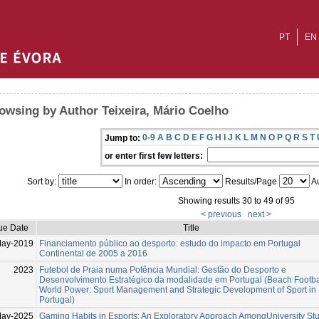
PT
EN
owsing by Author Teixeira, Mário Coelho
0-9
A
B
C
D
E
F
G
H
I
J
K
L
M
N
O
P
Q
R
S
T
Jump to:
or enter first few letters:
Sort by:
In order:
Results/Page
Au
Showing results 30 to 49 of 95
< previous
next >
ue Date
Title
May-2019
Financiamento público ao desporto: estudo do impacto em Portugal
Continental de 2005 a 2016
2023
Futebol de Praia numa Potência Mundial: Gestão do Desporto e
Desenvolvimento Estratégico da modalidade em Portugal (Beach Footbal
World Power: Sport Management and Strategic Development of Sport in
Portugal)
May-2025
Gaming Habits in Esports: An Exploratory Approach AmongUniversity St