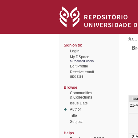
/
Sign on to:
Br
Login
My DSpace
authorized users
Edit Profile
Receive email
updates
Browse
Communities
& Collections
Iss
Issue Date
21-
Author
Title
Subject
Helps
2-