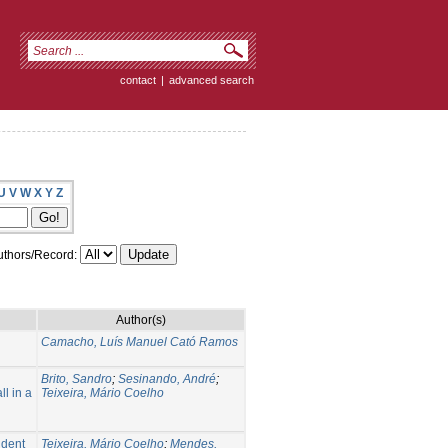
contact
|
advanced search
U
V
W
X
Y
Z
thors/Record:
Author(s)
Camacho, Luís Manuel Cató Ramos
Brito, Sandro
;
Sesinando, André
;
l in a
Teixeira, Mário Coelho
udent
Teixeira, Mário Coelho
;
Mendes,