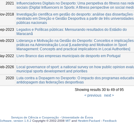
2021
Influenciadores Digitais no Desporto: Uma perspetiva do fitness nas red
sociais (Digital Influencers in Sports: A fitness perspective on social medi
Nov-2018
Investigação científica em gestão do desporto: análise das dissertações
mestrado em Direção e Gestão Desportiva a partir de três universidades
públicas nacionais
ep-2023
Legados e Políticas públicas: Mensurando resultados do Estádio do
Maracanã
Feb-2023
Liderança e Motivação na Gestão do Desporto: Conceitos e implicações
práticas na Administração Local [Leadership and Motivation in Sport
Management: Concepts and practical implications in Local Authorities]
May-2022
Livro Branco das empresas municipais de desporto em Portugal
Feb-2026
Local governance of sport: a national survey on how public opinion eval
municipal sports development and priorities
2020
Luta contra a Dopagem no Desporto: O impacto dos programas educati
antidopagem das federações desportivas
Showing results 30 to 49 of 95
< previous
next >
Serviços de Ciência e Cooperação
-
Universidade de Évora
oftware, version 1.6.2
Copyright © 2002-2008
MIT
and
Hewlett-Packard
-
Feedback