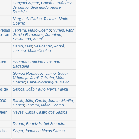
Gonçalo Aguiar
;
García-Fernández,
Jerónimo
;
Sesinando, André
Dionísio
Nery, Luiz Carlos
;
Teixeira, Mário
Coelho
presas
Teixeira, Mário Coelho
;
Nunes, Vitor
;
or: an
García-Fernández, Jerónimo
;
Sesinando, André
Damo, Luis
;
Sesinando, André
;
:
Teixeira, Mário Coelho
sica
Bernardo, Patrícia Alexandra
Badagola
Gómez-Rodríguez, Jaime
;
Seguí-
Urbaneja, Jordi
;
Teixeira, Mário
Coelho
;
Cabello-Manrique, David
es do
Setoca, João Paulo Mexia Favita
030 -
Bosch, Júlia
;
García, Jaume
;
Murillo,
Carles
;
Teixeira, Mário Coelho
Open
Neves, Cintia Castro dos Santos
Duarte, Beatriz Isabel Sequeira
 alto
Serpa, Joana de Matos Santos