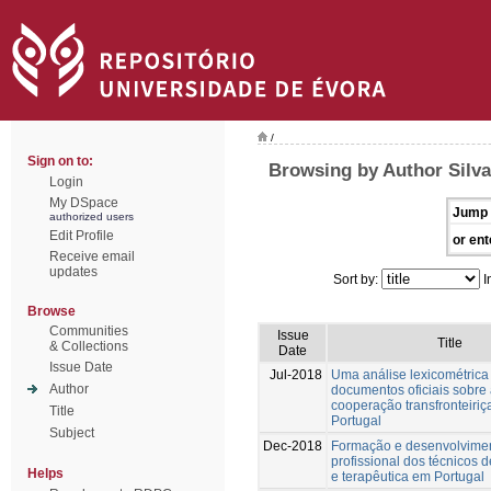
/
Sign on to:
Browsing by Author Silva,
Login
My DSpace
Jump 
authorized users
Edit Profile
or ent
Receive email
updates
Sort by:
I
Browse
Communities
Issue
Title
& Collections
Date
Issue Date
Jul-2018
Uma análise lexicométrica
Author
documentos oficiais sobre
cooperação transfronteiri
Title
Portugal
Subject
Dec-2018
Formação e desenvolvime
profissional dos técnicos 
Helps
e terapêutica em Portugal