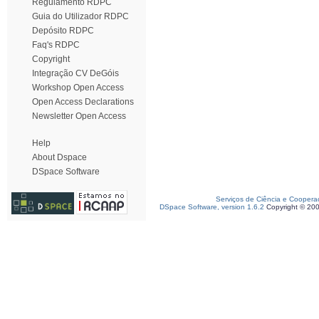
Regulamento RDPC
Guia do Utilizador RDPC
Depósito RDPC
Faq's RDPC
Copyright
Integração CV DeGóis
Workshop Open Access
Open Access Declarations
Newsletter Open Access
Help
About Dspace
DSpace Software
Serviços de Ciência e Coopera
DSpace Software, version 1.6.2
Copyright © 20