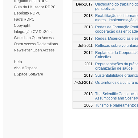
Regulamento RDPC
Dec-2017
Quotidiano do trabalho d
Guia do Utilizador RDPC
perspetivas
Depósito RDPC
2013
Reabilitação no Internam
Faq's RDPC
atores - Implementação d
Copyright
2013
Redes de Formação Profis
cooperação das entidade
Integração CV DeGóis
Workshop Open Access
2017
Redes, Misericórdias e e
Open Access Declarations
Jul-2011
Reflexão sobre voluntar
Newsletter Open Access
2012
Replantear la Cooperación
Colectiva
Help
2011
Representações da prática
About Dspace
organização de saúde
DSpace Software
2013
Sustentabilidade organiza
7-Oct-2012
Os territórios da cultura 
2013
The Scientific Constructi
Assumptions and Scener
2005
Turismo e planeamento: a