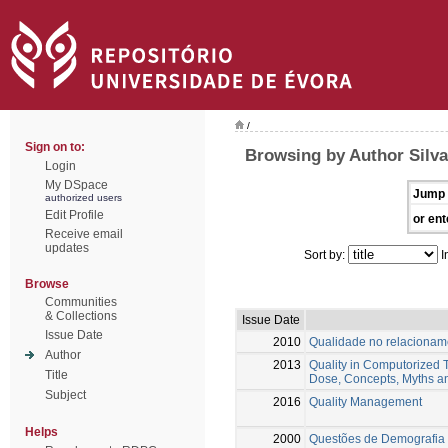
/
Sign on to:
Browsing by Author Silva
Login
My DSpace
Jump 
authorized users
Edit Profile
or ent
Receive email
updates
Sort by:
I
Browse
Communities
& Collections
Issue Date
Issue Date
2010
Qualidade no relacioname
Author
2013
Quality in Computorized 
Title
Dose, Concepts, Myths an
Subject
2016
Quality Management
Helps
2000
Questões de Demografia 