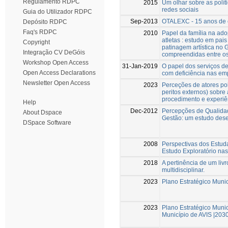
Regulamento RDPC
2015
Um olhar sobre as polít
redes sociais
Guia do Utilizador RDPC
Sep-2013
OTALEXC - 15 anos de co
Depósito RDPC
Faq's RDPC
2010
Papel da família na ado
atletas : estudo em pai
Copyright
patinagem artística no
Integração CV DeGóis
compreendidas entre os
Workshop Open Access
31-Jan-2019
O papel dos serviços d
Open Access Declarations
com deficiência nas em
Newsletter Open Access
2023
Perceções de atores polí
peritos externos) sobre
procedimento e experiê
Help
Dec-2012
Percepções de Qualida
About Dspace
Gestão: um estudo dese
DSpace Software
2008
Perspectivas dos Estud
Estudo Exploratório nas
2018
A pertinência de um li
multidisciplinar.
2023
Plano Estratégico Muni
2023
Plano Estratégico Munic
Município de AVIS |2030