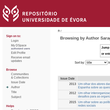
/
Sign on to:
Browsing by Author Sara
Login
My DSpace
Jump 
authorized users
Edit Profile
or ent
Receive email
updates
Sort by:
I
Browse
Communities
& Collections
Issue Date
Issue Date
2013
Um olhar dos atores das
Author
Espanha sobre as questõ
Title
2012
Um olhar interorganizac
desafios para as organ
Subject
2015
Um olhar sobre as polít
redes sociais
Helps