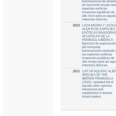
transnacional de anális
do horizonte focado nas
espécies exóticas
invasoras aquáticas de
alto risco para as águas
interiores ibéricas.
2022
LISTA NEGRA Y LISTA 
ALERTA DE ESPECIES
EXÓTICAS INVASORA
ACUÁTICAS DE LA
PENÍNSULA IBÉRICA -
Ejercicio de exploración
del horizonte
transnacional centrado 
las especies exóticas
invasoras acuáticas de
alto riesgo para las agu
interiores ibéricas.
2021
LIST OF AQUATIC ALIE
SPECIES OF THE
IBERIAN PENINSULA
(2020). Updated list of
aquatic alien species
introduced and
established in iberian
inland waters