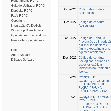
Regulamento RDPC
Guia do Utilizador RDPC
Oct-2021
Código de conduta.
Depósito RDPC
Aquariofilia
Faq's RDPC
Copyright
Oct-2022
Código de conduta.
Aquicultura
Integração CV DeGóis
Workshop Open Access
Open Access Declarations
Jan-2022
Código de Conduta –
Newsletter Open Access
Prevenção da introduç
e dispersão de flora e
fauna exótica invasora:
Help
agentes ambientais.
About Dspace
Dec-2022
Código de conduta.
DSpace Software
Zoológicos, aquários e
espécies exóticas
invasoras na Península
Ibérica
2022
CÓDIGOS DE
CONDUCTA. COMERC
ELECTRÓNICO DE
FLORA Y FAUNA
EXÓTICA INVASORA.
2021
CÓDIGOS DE CONDUT
COMÉRCIO
ELETRÓNICO DE FLO
E FAUNA EXÓTICAS
INVASORAS.