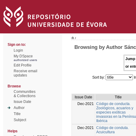
/
Sign on to:
Browsing by Author Sánc
Login
My DSpace
Jump 
authorized users
Edit Profile
or ent
Receive email
updates
Sort by:
I
Browse
Communities
& Collections
Issue Date
Title
Issue Date
Dec-2021
Código de conducta.
Author
Zoológicos, acuarios y
especies exóticas
Title
invasoras en la Penínsu
Subject
Ibérica
Dec-2021
Código de conduta.
Helps
Acuicultura