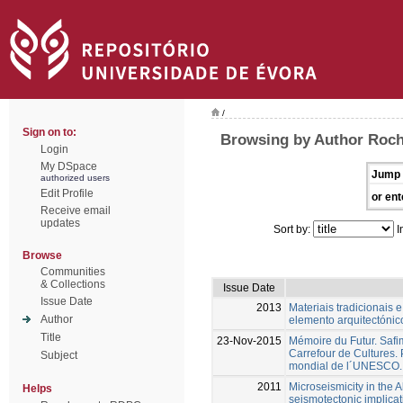
/
Sign on to:
Browsing by Author Roch
Login
My DSpace
Jump 
authorized users
Edit Profile
or ent
Receive email
updates
Sort by:
I
Browse
Communities
& Collections
Issue Date
Issue Date
2013
Materiais tradicionais 
Author
elemento arquitectónic
Title
23-Nov-2015
Mémoire du Futur. Safim
Carrefour de Cultures. P
Subject
mondial de l´UNESCO.
2011
Microseismicity in the 
Helps
seismotectonic implicat