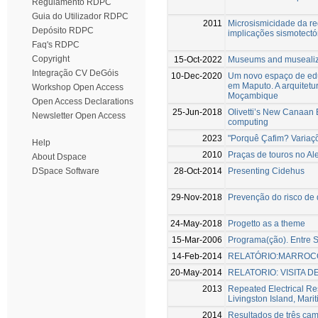
Regulamento RDPC
Guia do Utilizador RDPC
2011
Microsismicidade da re
Depósito RDPC
implicações sismotectó
Faq's RDPC
Copyright
15-Oct-2022
Museums and musealiz
Integração CV DeGóis
10-Dec-2020
Um novo espaço de ed
em Maputo. A arquitetu
Workshop Open Access
Moçambique
Open Access Declarations
25-Jun-2018
Olivetti’s New Canaan 
Newsletter Open Access
computing
2023
"Porquê Çafim? Variaç
Help
2010
Praças de touros no Al
About Dspace
28-Oct-2014
Presenting Cidehus
DSpace Software
29-Nov-2018
Prevenção do risco de 
24-May-2018
Progetto as a theme
15-Mar-2006
Programa(ção). Entre 
14-Feb-2014
RELATÓRIO:MARROC
20-May-2014
RELATORIO: VISITA 
2013
Repeated Electrical Re
Livingston Island, Marit
2014
Resultados de três cam