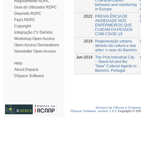
Characterization,
Regulamento RDPC
behavior and monitoring
Guia do Utilizador RDPC
in Europe
Depósito RDPC
2022
PREVALÊNCIA DE
Faq's RDPC
ANSIEDADE NOS
ENFERMEIROS QUE
Copyright
CUIDAM DA PESSOA
Integração CV DeGóis
COM COVID-19
Workshop Open Access
2019
Regeneração urbana
Open Access Declarations
através da cultura e das
artes: o caso do Barreiro
Newsletter Open Access
Jun-2019
The Post Industrial City
– Street Art and the
Help
“New” Cultural Agents in
About Dspace
Barreiro, Portugal
DSpace Software
Serviços de Ciência e Coopera
DSpace Software, version 1.6.2
Copyright © 20