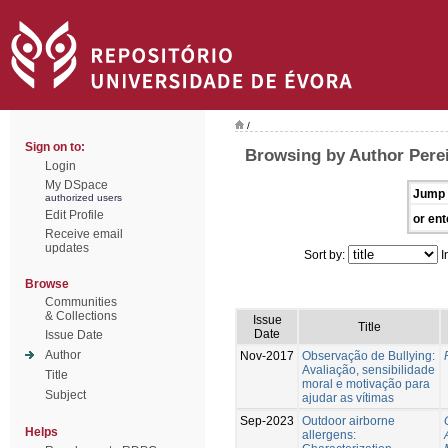
/
Sign on to:
Browsing by Author Perei
Login
My DSpace
Jump 
authorized users
Edit Profile
or ent
Receive email
updates
Sort by:
I
Browse
Communities
& Collections
Issue
Title
Date
Issue Date
Author
Nov-2017
Observação de Bullying:
Avaliação, sensibilidade
Title
moral e motivação para
Subject
ajudar as vítimas
Sep-2023
Outdoor airborne
Helps
allergens: