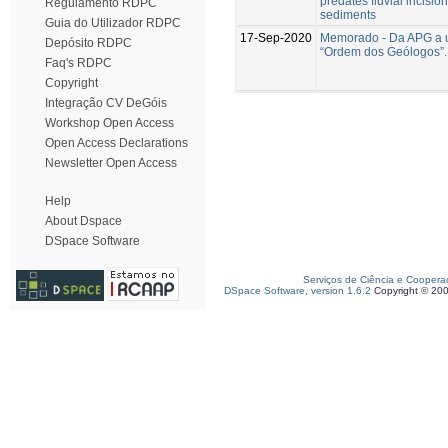
predates fluvial incision 
Regulamento RDPC
sediments
Guia do Utilizador RDPC
17-Sep-2020
Memorado - Da APG a 
Depósito RDPC
“Ordem dos Geólogos”.
Faq's RDPC
Copyright
Integração CV DeGóis
Workshop Open Access
Open Access Declarations
Newsletter Open Access
Help
About Dspace
DSpace Software
Serviços de Ciência e Coopera
DSpace Software, version 1.6.2
Copyright © 20