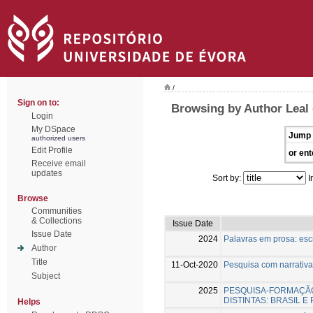
/
Sign on to:
Browsing by Author Leal
Login
My DSpace
Jump 
authorized users
Edit Profile
or ent
Receive email
updates
Sort by:
I
Browse
Communities
& Collections
Issue Date
Issue Date
2024
Palavras em prosa: esc
Author
Title
11-Oct-2020
Pesquisa com narrativa
Subject
2025
PESQUISA-FORMAÇÃ
DISTINTAS: BRASIL 
Helps