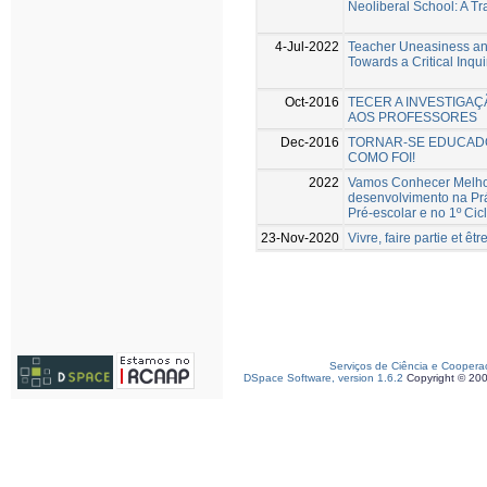
Neoliberal School: A Tr
4-Jul-2022
Teacher Uneasiness an
Towards a Critical Inqu
Oct-2016
TECER A INVESTIGAÇ
AOS PROFESSORES
Dec-2016
TORNAR-SE EDUCAD
COMO FOI!
2022
Vamos Conhecer Melhor
desenvolvimento na Pr
Pré-escolar e no 1º Cic
23-Nov-2020
Vivre, faire partie et ê
Serviços de Ciência e Coopera
DSpace Software, version 1.6.2
Copyright © 20