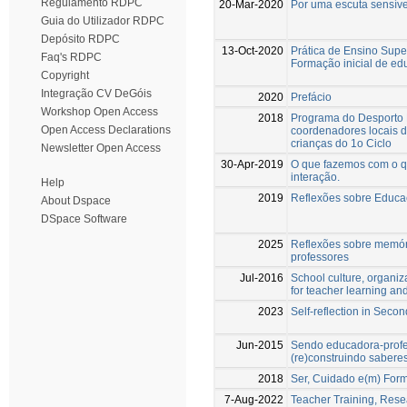
Regulamento RDPC
20-Mar-2020
Por uma escuta sensíve
Guia do Utilizador RDPC
Depósito RDPC
13-Oct-2020
Prática de Ensino Supe
Faq's RDPC
Formação inicial de ed
Copyright
Integração CV DeGóis
2020
Prefácio
Workshop Open Access
2018
Programa do Desporto E
Open Access Declarations
coordenadores locais d
crianças do 1o Ciclo
Newsletter Open Access
30-Apr-2019
O que fazemos com o qu
interação.
Help
2019
Reflexões sobre Educa
About Dspace
DSpace Software
2025
Reflexões sobre memória
professores
Jul-2016
School culture, organiz
for teacher learning a
2023
Self-reflection in Seco
Jun-2015
Sendo educadora-profe
(re)construindo saberes
2018
Ser, Cuidado e(m) For
7-Aug-2022
Teacher Training, Rese