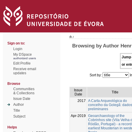
/
Sign on to:
Browsing by Author Henr
Login
My DSpace
Jump 
authorized users
Edit Profile
or ent
Receive email
updates
Sort by:
I
Browse
Communities
Issue
Title
& Collections
Date
Issue Date
2017
A Carta Arqueológica do
Author
concelho da Golegã: dado
preliminares
Title
Apr-2019
Geoarchaeology of the
Subject
Cobrinhos site (Vila Velha 
Ródão, Portugal) - a record
Helps
earliest Mousterian in west