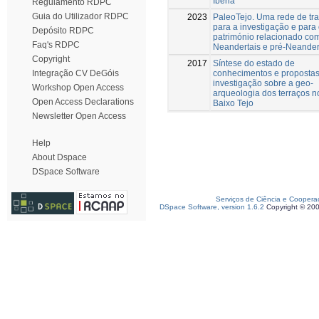
Iberia
Regulamento RDPC
Guia do Utilizador RDPC
2023
PaleoTejo. Uma rede de tr
para a investigação e para
Depósito RDPC
património relacionado co
Faq's RDPC
Neandertais e pré-Neander
Copyright
2017
Síntese do estado de
conhecimentos e proposta
Integração CV DeGóis
investigação sobre a geo-
Workshop Open Access
arqueologia dos terraços n
Open Access Declarations
Baixo Tejo
Newsletter Open Access
Help
About Dspace
DSpace Software
Serviços de Ciência e Coopera
DSpace Software, version 1.6.2
Copyright © 20