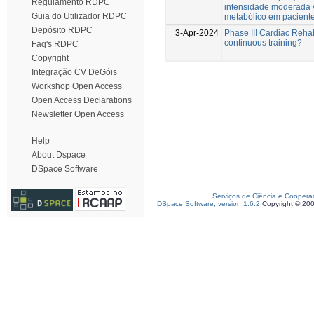
Regulamento RDPC
intensidade moderada ve
Guia do Utilizador RDPC
metabólico em pacient
Depósito RDPC
3-Apr-2024
Phase III Cardiac Rehabi
continuous training?
Faq's RDPC
Copyright
Integração CV DeGóis
Workshop Open Access
Open Access Declarations
Newsletter Open Access
Help
About Dspace
DSpace Software
Serviços de Ciência e Coopera
DSpace Software, version 1.6.2
Copyright © 20