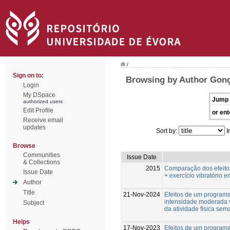
/
Sign on to:
Browsing by Author Gonç
Login
My DSpace
Jump 
authorized users
Edit Profile
or ent
Receive email
updates
Sort by:
I
Browse
Communities
Issue Date
& Collections
2015
Comparação dos efeitos
Issue Date
+ exercício vibratório
Author
Title
21-Nov-2024
Efeitos de um programa
intensidade moderada ve
Subject
da atividade física se
Helps
17-Nov-2023
Efeitos de um programa