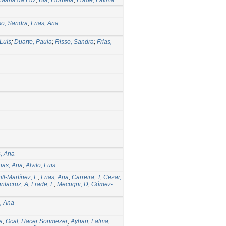
so, Sandra
;
Frias, Ana
Luís
;
Duarte, Paula
;
Risso, Sandra
;
Frias,
s, Ana
rias, Ana
;
Alvito, Luis
ll-Martínez, E
;
Frias, Ana
;
Carreira, T
;
Cezar,
ntacruz, A
;
Frade, F
;
Mecugni, D
;
Gómez-
s, Ana
a
;
Öcal, Hacer Sonmezer
;
Ayhan, Fatma
;