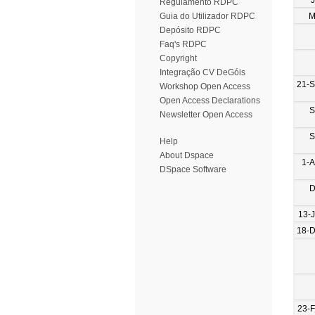
Regulamento RDPC
M
Guia do Utilizador RDPC
Depósito RDPC
Faq's RDPC
Copyright
Integração CV DeGóis
21-
Workshop Open Access
Open Access Declarations
S
Newsletter Open Access
S
Help
About Dspace
1-
DSpace Software
D
13-
18-
23-