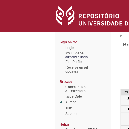
/
Sign on to:
Br
Login
My DSpace
authorized users
Edit Profile
Receive email
updates
Browse
Communities
& Collections
Iss
Issue Date
Author
Title
Subject
Helps