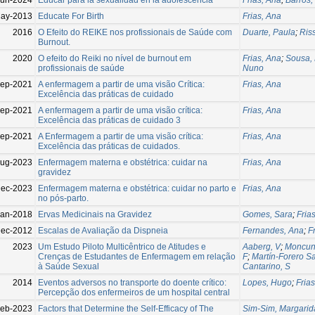
ay-2013
Educate For Birth
Frias, Ana
2016
O Efeito do REIKE nos profissionais de Saúde com
Duarte, Paula
;
Ris
Burnout.
2020
O efeito do Reiki no nível de burnout em
Frias, Ana
;
Sousa, 
profissionais de saúde
Nuno
Sep-2021
A enfermagem a partir de uma visão Crítica:
Frias, Ana
Excelência das práticas de cuidado
ep-2021
A enfermagem a partir de uma visão crítica:
Frias, Ana
Excelência das práticas de cuidado 3
ep-2021
A Enfermagem a partir de uma visão crítica:
Frias, Ana
Excelência das práticas de cuidados.
Aug-2023
Enfermagem materna e obstétrica: cuidar na
Frias, Ana
gravidez
ec-2023
Enfermagem materna e obstétrica: cuidar no parto e
Frias, Ana
no pós-parto.
Jan-2018
Ervas Medicinais na Gravidez
Gomes, Sara
;
Fria
Dec-2012
Escalas de Avaliação da Dispneia
Fernandes, Ana
;
F
2023
Um Estudo Piloto Multicêntrico de Atitudes e
Aaberg, V
;
Moncuni
Crenças de Estudantes de Enfermagem em relação
F
;
Martín-Forero Sa
à Saúde Sexual
Cantarino, S
2014
Eventos adversos no transporte do doente crítico:
Lopes, Hugo
;
Fria
Percepção dos enfermeiros de um hospital central
Feb-2023
Factors that Determine the Self-Efficacy of The
Sim-Sim, Margarid