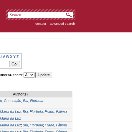
contact
|
advanced search
U
V
W
X
Y
Z
thors/Record:
Author(s)
o, Conceição
;
Bia, Florbela
 Maria da Luz
;
Bia, Florbela
;
Frade, Fátima
 Maria da Luz
 Maria da Luz
;
Bia, Florbela
;
Frade, Fátima
 Maria da Luz
;
Bia, Florbela
;
Frade, Fátima