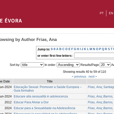
PT
EN
owsing by Author Frias, Ana
0-9
A
B
C
D
E
F
G
H
I
J
K
L
M
N
O
P
Q
R
S
T
Jump to:
or enter first few letters:
Sort by:
In order:
Results/Page
Au
Showing results 40 to 59 of 110
< previous
next >
ue Date
Title
Jun-2024
Educação Sexual: Promover a Saúde Europeia –
Frias, Ana
;
Santiag
Guia formativo
Jun-2024
Educare alla sessualità in adolescenza
Frias, Ana
;
Barros,
2012
Educar Para Aliviar a Dor
Frias, Ana
;
Barros,
2024
Educar para a Sexualidade na Adolescência
Frias, Ana
;
Barros,
Jun-2024
Educar para la sexualidad en la adolescência
Frias, Ana
;
Barros,