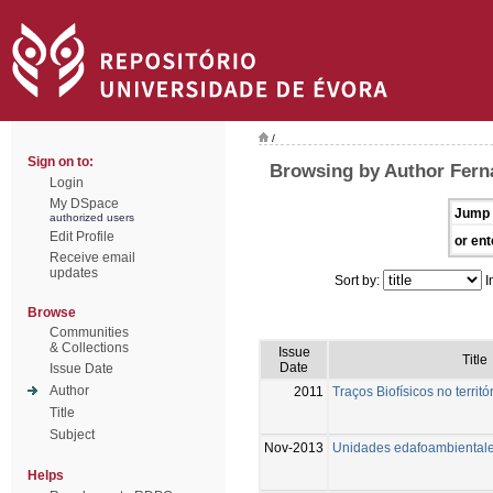
/
Sign on to:
Browsing by Author Fern
Login
My DSpace
Jump 
authorized users
Edit Profile
or ent
Receive email
updates
Sort by:
I
Browse
Communities
& Collections
Issue
Title
Date
Issue Date
Author
2011
Traços Biofísicos no terri
Title
Subject
Nov-2013
Unidades edafoambiental
Helps