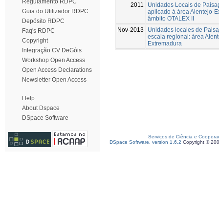
Regulamento RDPC
2011
Unidades Locais de Paisa
Guia do Utilizador RDPC
aplicado à área Alentejo-
âmbito OTALEX II
Depósito RDPC
Nov-2013
Unidades locales de Paisa
Faq's RDPC
escala regional: área Alent
Copyright
Extremadura
Integração CV DeGóis
Workshop Open Access
Open Access Declarations
Newsletter Open Access
Help
About Dspace
DSpace Software
Serviços de Ciência e Coopera
DSpace Software, version 1.6.2
Copyright © 20