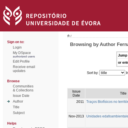
/
Sign on to:
Browsing by Author Fern
Login
My DSpace
Jump 
authorized users
Edit Profile
or ent
Receive email
updates
Sort by:
I
Browse
Communities
& Collections
Issue
Title
Date
Issue Date
Author
2011
Traços Biofísicos no terri
Title
Subject
Nov-2013
Unidades edafoambiental
Helps