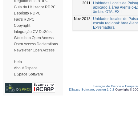
Regulamento RDPC
2011
Unidades Locais de Paisa
Guia do Utilizador RDPC
aplicado à área Alentejo-
âmbito OTALEX II
Depósito RDPC
Nov-2013
Unidades locales de Paisa
Faq's RDPC
escala regional: área Alent
Copyright
Extremadura
Integração CV DeGóis
Workshop Open Access
Open Access Declarations
Newsletter Open Access
Help
About Dspace
DSpace Software
Serviços de Ciência e Coopera
DSpace Software, version 1.6.2
Copyright © 20