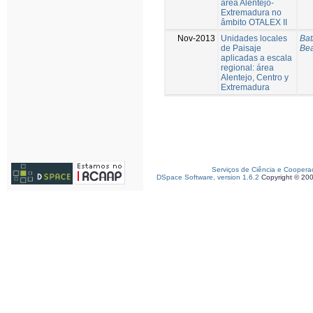
área Alentejo-
Extremadura no
âmbito OTALEX II
Nov-2013
Unidades locales
Bat
de Paisaje
Bea
aplicadas a escala
regional: área
Alentejo, Centro y
Extremadura
Serviços de Ciência e Coopera
DSpace Software, version 1.6.2
Copyright © 20