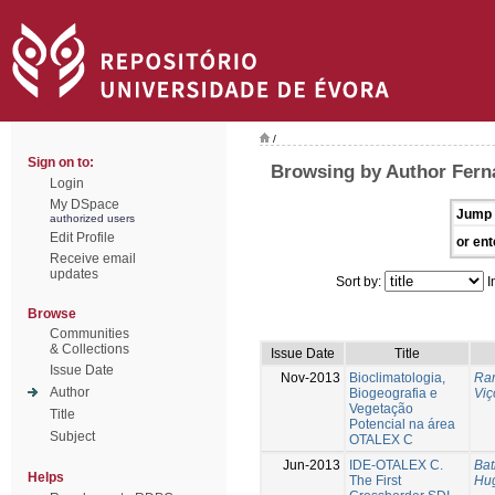
/
Sign on to:
Browsing by Author Fern
Login
My DSpace
Jump 
authorized users
Edit Profile
or ent
Receive email
updates
Sort by:
I
Browse
Communities
& Collections
Issue Date
Title
Issue Date
Nov-2013
Bioclimatologia,
Ram
Author
Biogeografia e
Viç
Vegetação
Title
Potencial na área
Subject
OTALEX C
Jun-2013
IDE-OTALEX C.
Bat
Helps
The First
Hu