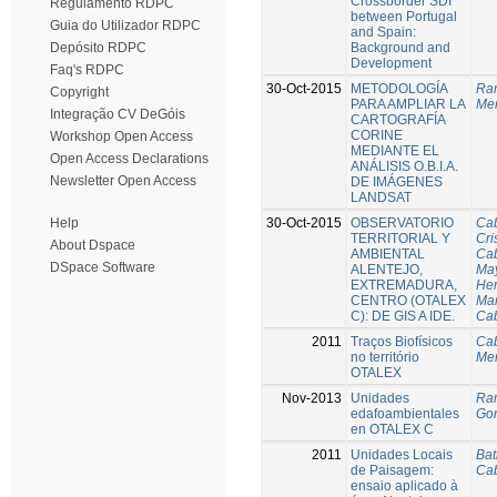
Crossborder SDI
Regulamento RDPC
between Portugal
Guia do Utilizador RDPC
and Spain:
Background and
Depósito RDPC
Development
Faq's RDPC
30-Oct-2015
METODOLOGÍA
Ram
Copyright
PARA AMPLIAR LA
Men
Integração CV DeGóis
CARTOGRAFÍA
CORINE
Workshop Open Access
MEDIANTE EL
Open Access Declarations
ANÁLISIS O.B.I.A.
Newsletter Open Access
DE IMÁGENES
LANDSAT
30-Oct-2015
OBSERVATORIO
Cab
Help
TERRITORIAL Y
Cri
About Dspace
AMBIENTAL
Cab
DSpace Software
ALENTEJO,
May
EXTREMADURA,
Her
CENTRO (OTALEX
Mar
C): DE GIS A IDE.
Cab
2011
Traços Biofísicos
Cab
no território
Men
OTALEX
Nov-2013
Unidades
Ram
edafoambientales
Gom
en OTALEX C
2011
Unidades Locais
Bat
de Paisagem:
Cab
ensaio aplicado à