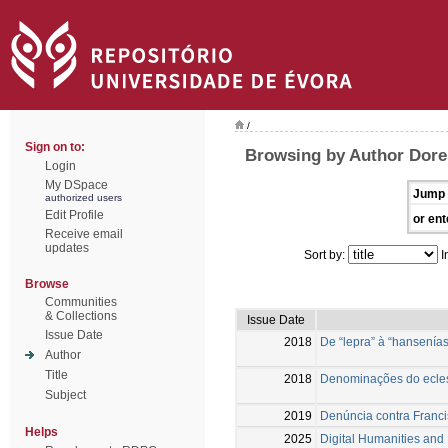
/
Sign on to:
Browsing by Author Dore
Login
My DSpace
Jump 
authorized users
Edit Profile
or ent
Receive email
updates
Sort by:
I
Browse
Communities
& Collections
Issue Date
Issue Date
2018
De “lepra” à “hansenías
Author
Title
2018
Denominações do eclesi
Subject
2019
Denúncia contra Franci
Helps
2025
Digital Humanities and 