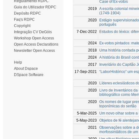
Regulamento RDPC
Case of Ex-votos
Guia do Utilizador RDPC
2019
A escrita colonial mine
(1749-1904)
Depósito RDPC
Faq's RDPC
2020
Estágio supervisionado
português
Copyright
7-Dec-2022
Estudos do léxico: dife
Integração CV DeGóis
Workshop Open Access
2024
Ex-votos pintados: mat
Open Access Declarations
2018
Uma história contada p
Newsletter Open Access
2024
A história do Brasil co
Help
2017
Inventário do Capitão J
About Dspace
17-Sep-2021
“LaborHistórico” um es
DSpace Software
2020
Líderes eclesiásticos d
2020
Livro de Inventários da
bibliográfico como Me
2020
Os nomes de lugar pre
toponímicas do sertão
5-Mar-2025
Um novo olhar sobre a
5-May-2023
Objetos de fé alentejan
2021
Observações sobre a d
morfossintáticos de um 
2020
Um olhar filológico par