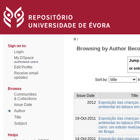
/
Sign on to:
Browsing by Author Beco
Login
My DSpace
Jump 
authorized users
Edit Profile
or ent
Receive email
updates
Sort by:
I
Browse
Communities
Issue Date
Title
& Collections
2012
Exposição das crianças
Issue Date
ambiental do tabaco em 
Author
Title
19-Oct-2011
Exposição das crianças
ambiental do tabaco (FA
Subject
carro: um estudo realiz
de Braga.
Helps
14-Oct-2011
Exposição das crianças