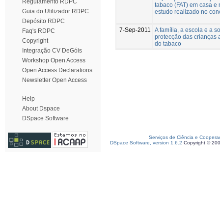
Regulamento RDPC
tabaco (FAT) em casa e 
Guia do Utilizador RDPC
estudo realizado no co
Depósito RDPC
7-Sep-2011
A família, a escola e a 
Faq's RDPC
protecção das crianças 
Copyright
do tabaco
Integração CV DeGóis
Workshop Open Access
Open Access Declarations
Newsletter Open Access
Help
About Dspace
DSpace Software
Serviços de Ciência e Coopera
DSpace Software, version 1.6.2
Copyright © 20