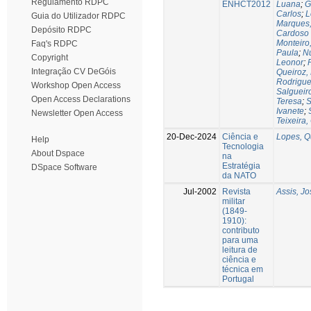
Regulamento RDPC
ENHCT2012
Luana
;
G
Carlos
;
L
Guia do Utilizador RDPC
Marques,
Depósito RDPC
Cardoso
Monteiro
Faq's RDPC
Paula
;
Nu
Copyright
Leonor
;
Integração CV DeGóis
Queiroz,
Rodrigues
Workshop Open Access
Salgueir
Open Access Declarations
Teresa
;
S
Ivanete
;
Newsletter Open Access
Teixeira,
20-Dec-2024
Ciência e
Lopes, Q
Help
Tecnologia
About Dspace
na
Estratégia
DSpace Software
da NATO
Jul-2002
Revista
Assis, Jo
militar
(1849-
1910):
contributo
para uma
leitura de
ciência e
técnica em
Portugal