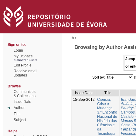
/
Sign on to:
Browsing by Author Assis
Login
My DSpace
Jump 
authorized users
Edit Profile
or ent
Receive email
updates
Sort by:
I
Browse
Communities
Issue Date
Title
& Collections
15-Sep-2012
Ciência,
Brandão,
Issue Date
Crise e
Antónia
;
Author
Mudança.
Baudry
;
B
3.º Encontro
Campos, 
Title
Nacional de
Castelo,
Subject
História das
Marcos R
Ciências e
Costa, Ru
da
Fernande
Helps
Tecnologia.
Fonseca,