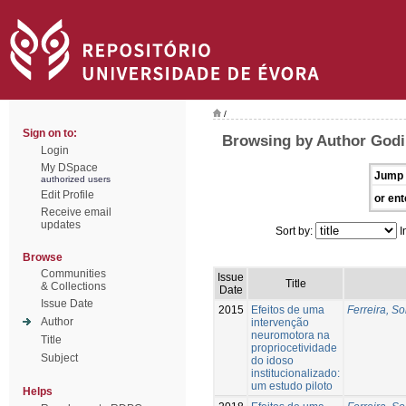
/
Sign on to:
Browsing by Author Godi
Login
My DSpace
Jump 
authorized users
Edit Profile
or ent
Receive email
updates
Sort by:
I
Browse
Communities
Issue
Title
& Collections
Date
Issue Date
2015
Efeitos de uma
Ferreira, So
Author
intervenção
neuromotora na
Title
propriocetividade
Subject
do idoso
institucionalizado:
um estudo piloto
Helps