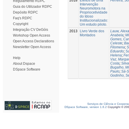
2018
Efeitos de uma
Ferreira, So
Regulamento RDPC
Intervenção
Guia do Utilizador RDPC
Neuromotora na
Propriocetividade
Depósito RDPC
do Idoso
Faq's RDPC
Institucionalizado:
Copyright
Um estudo piloto.
Integração CV DeGóis
2013
Livro Verde dos
Lauw, Alex
Montados
Anabela
;
Mi
Workshop Open Access
Gomes, Car
Open Access Declarations
Celeste
;
Ba
Newsletter Open Access
Filomena
;
S
Eduardo
;
Sa
Helena
;
Fer
Help
Vaz, Marga
Costa
;
Silva
About Dspace
Bugalho, M
DSpace Software
Paulo
;
Sá-S
Godinho, S
Serviços de Ciência e Coopera
DSpace Software, version 1.6.2
Copyright © 20