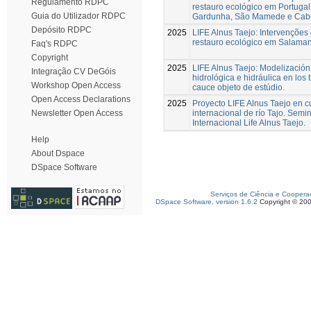
Regulamento RDPC
restauro ecológico em Portuga
Guia do Utilizador RDPC
Gardunha, São Mamede e Cab
Depósito RDPC
2025
LIFE Alnus Taejo: Intervenções
restauro ecológico em Salama
Faq's RDPC
Copyright
2025
LIFE Alnus Taejo: Modelización
Integração CV DeGóis
hidrológica e hidráulica en los
Workshop Open Access
cauce objeto de estúdio.
Open Access Declarations
2025
Proyecto LIFE Alnus Taejo en 
internacional de río Tajo. Semi
Newsletter Open Access
Internacional Life Alnus Taejo.
Help
About Dspace
DSpace Software
Serviços de Ciência e Coopera
DSpace Software, version 1.6.2
Copyright © 20