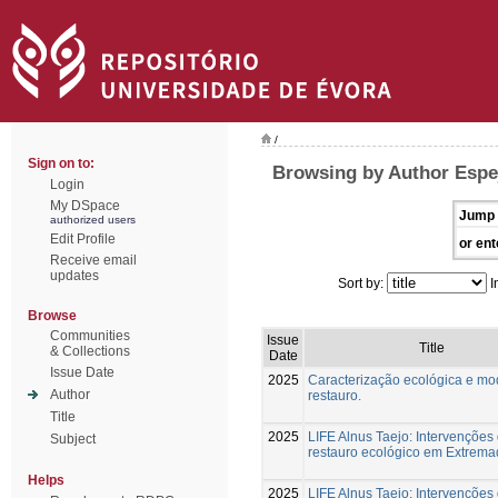
/
Sign on to:
Browsing by Author Espej
Login
My DSpace
Jump 
authorized users
Edit Profile
or ent
Receive email
updates
Sort by:
I
Browse
Communities
Issue
Title
& Collections
Date
Issue Date
2025
Caracterização ecológica e mo
Author
restauro.
Title
2025
LIFE Alnus Taejo: Intervenções
Subject
restauro ecológico em Extrema
Helps
2025
LIFE Alnus Taejo: Intervenções