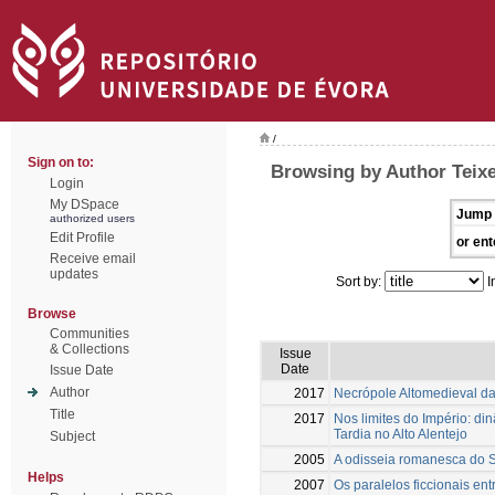
/
Sign on to:
Browsing by Author Teixe
Login
My DSpace
Jump 
authorized users
Edit Profile
or ent
Receive email
updates
Sort by:
I
Browse
Communities
& Collections
Issue
Date
Issue Date
Author
2017
Necrópole Altomedieval da
Title
2017
Nos limites do Império: d
Tardia no Alto Alentejo
Subject
2005
A odisseia romanesca do S
Helps
2007
Os paralelos ficcionais en