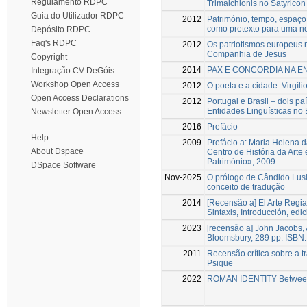
Regulamento RDPC
Trimalchionis no Satyricon
Guia do Utilizador RDPC
2012
Património, tempo, espaço
como pretexto para uma no
Depósito RDPC
Faq's RDPC
2012
Os patriotismos europeus 
Companhia de Jesus
Copyright
2014
PAX E CONCORDIA NA EN
Integração CV DeGóis
Workshop Open Access
2012
O poeta e a cidade: Virgíli
Open Access Declarations
2012
Portugal e Brasil – dois pa
Entidades Linguísticas no
Newsletter Open Access
2016
Prefácio
Help
2009
Prefácio a: Maria Helena 
About Dspace
Centro de História da Arte
Património», 2009.
DSpace Software
Nov-2025
O prólogo de Cândido Lusi
conceito de tradução
2014
[Recensão a] El Arte Regia
Sintaxis, Introducción, ed
2023
[recensão a] John Jacobs, A
Bloomsbury, 289 pp. ISBN
2011
Recensão crítica sobre a t
Psique
2022
ROMAN IDENTITY Between