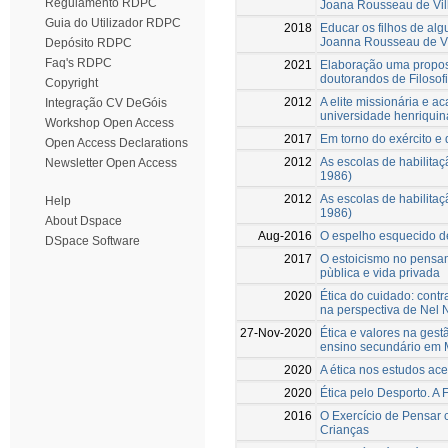
Regulamento RDPC
Joana Rousseau de Vi
Guia do Utilizador RDPC
2018
Educar os filhos de alg
Joanna Rousseau de V
Depósito RDPC
Faq's RDPC
2021
Elaboração uma propost
doutorandos de Filoso
Copyright
2012
A elite missionária e 
Integração CV DeGóis
universidade henriqui
Workshop Open Access
2017
Em torno do exército e 
Open Access Declarations
2012
As escolas de habilita
Newsletter Open Access
1986)
2012
As escolas de habilita
Help
1986)
About Dspace
Aug-2016
O espelho esquecido de
DSpace Software
2017
O estoicismo no pensam
pùblica e vida privada
2020
Ética do cuidado: contr
na perspectiva de Nel
27-Nov-2020
Ética e valores na gest
ensino secundário em
2020
A ética nos estudos ac
2020
Ética pelo Desporto. A F
2016
O Exercício de Pensar c
Crianças