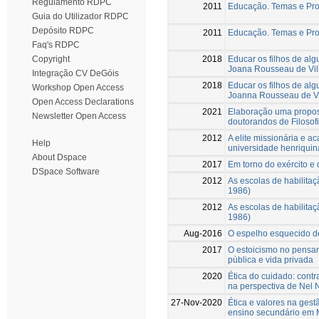
Regulamento RDPC
2011
Educação. Temas e Pr
Guia do Utilizador RDPC
Depósito RDPC
2011
Educação. Temas e Pr
Faq's RDPC
2018
Educar os filhos de alg
Copyright
Joana Rousseau de Vi
Integração CV DeGóis
2018
Educar os filhos de alg
Workshop Open Access
Joanna Rousseau de V
Open Access Declarations
2021
Elaboração uma propost
Newsletter Open Access
doutorandos de Filoso
2012
A elite missionária e 
Help
universidade henriqui
About Dspace
2017
Em torno do exército e 
DSpace Software
2012
As escolas de habilita
1986)
2012
As escolas de habilita
1986)
Aug-2016
O espelho esquecido de
2017
O estoicismo no pensam
pùblica e vida privada
2020
Ética do cuidado: contr
na perspectiva de Nel
27-Nov-2020
Ética e valores na gest
ensino secundário em