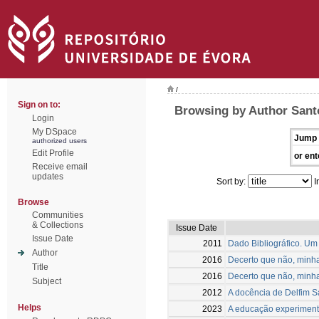
/
Sign on to:
Browsing by Author Sant
Login
My DSpace
Jump 
authorized users
Edit Profile
or ent
Receive email
updates
Sort by:
I
Browse
Communities
& Collections
Issue Date
Issue Date
2011
Dado Bibliográfico. Um
Author
2016
Decerto que não, minha
Title
2016
Decerto que não, minha
Subject
2012
A docência de Delfim S
Helps
2023
A educação experimental