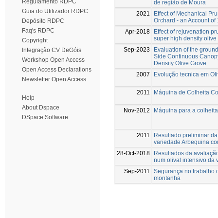
Regulamento RDPC
de região de Moura
Guia do Utilizador RDPC
2021
Effect of Mechanical Pru
Orchard - an Account of
Depósito RDPC
Faq's RDPC
Apr-2018
Effect of rejuvenation pru
super high density olive
Copyright
Sep-2023
Evaluation of the groun
Integração CV DeGóis
Side Continuous Canopy
Workshop Open Access
Density Olive Grove
Open Access Declarations
2007
Evolução tecnica em Oli
Newsletter Open Access
2011
Máquina de Colheita Co
Help
About Dspace
Nov-2012
Máquina para a colheita
DSpace Software
2011
Resultado preliminar da
variedade Arbequina c
28-Oct-2018
Resultados da avaliaçã
num olival intensivo da
Sep-2011
Segurança no trabalho 
montanha