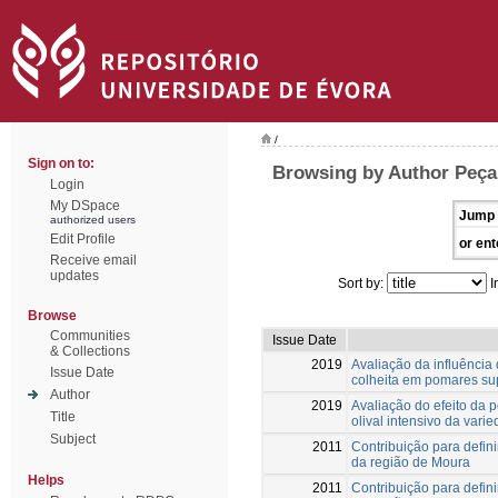
/
Sign on to:
Browsing by Author Peça,
Login
My DSpace
Jump 
authorized users
Edit Profile
or ent
Receive email
updates
Sort by:
I
Browse
Communities
Issue Date
& Collections
2019
Avaliação da influênci
Issue Date
colheita em pomares su
Author
2019
Avaliação do efeito da
Title
olival intensivo da vari
Subject
2011
Contribuição para defini
da região de Moura
Helps
2011
Contribuição para defini