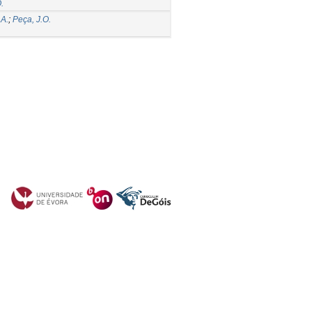
.
 A.
;
Peça, J.O.