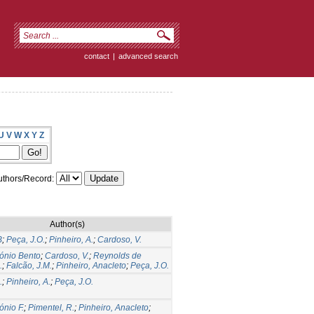
contact
|
advanced search
U
V
W
X
Y
Z
thors/Record:
Author(s)
B
;
Peça, J.O.
;
Pinheiro, A.
;
Cardoso, V.
tónio Bento
;
Cardoso, V.
;
Reynolds de
.
;
Falcão, J.M.
;
Pinheiro, Anacleto
;
Peça, J.O.
.
;
Pinheiro, A.
;
Peça, J.O.
ónio F.
;
Pimentel, R.
;
Pinheiro, Anacleto
;