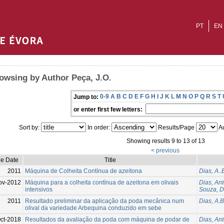
PT
EN
owsing by Author Peça, J.O.
0-9
A
B
C
D
E
F
G
H
I
J
K
L
M
N
O
P
Q
R
S
T
Jump to:
or enter first few letters:
Sort by:
In order:
Results/Page
Au
Showing results 9 to 13 of 13
< previous
ue Date
Title
2011
Máquina de Colheita Contínua de azeitona
Dias, A..
ov-2012
Máquina para a colheita contínua de azeitona em olivais
Dias, An
intensivos
Souza, D
2011
Resultado preliminar da aplicação da poda mecânica num
Dias, A.B
olival da variedade Arbequina conduzido em sebe
ct-2018
Resultados da avaliação da poda com máquina de podar de
Dias, Ant