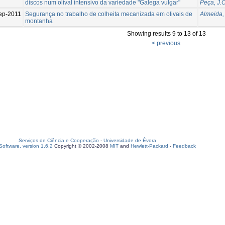
discos num olival intensivo da variedade "Galega vulgar"
Peça, J.O
ep-2011
Segurança no trabalho de colheita mecanizada em olivais de
Almeida,
montanha
Showing results 9 to 13 of 13
< previous
Serviços de Ciência e Cooperação
-
Universidade de Évora
oftware, version 1.6.2
Copyright © 2002-2008
MIT
and
Hewlett-Packard
-
Feedback