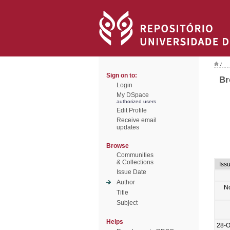
/
Sign on to:
Br
Login
My DSpace
authorized users
Edit Profile
Receive email
updates
Browse
Communities
& Collections
Iss
Issue Date
Author
N
Title
Subject
Helps
28-O