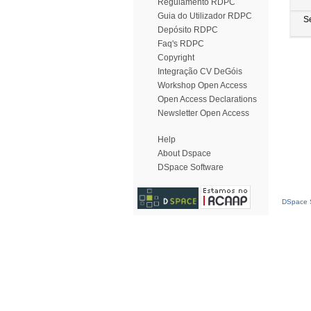
Regulamento RDPC
Guia do Utilizador RDPC
S
Depósito RDPC
Faq's RDPC
Copyright
Integração CV DeGóis
Workshop Open Access
Open Access Declarations
Newsletter Open Access
Help
About Dspace
DSpace Software
DSpace S