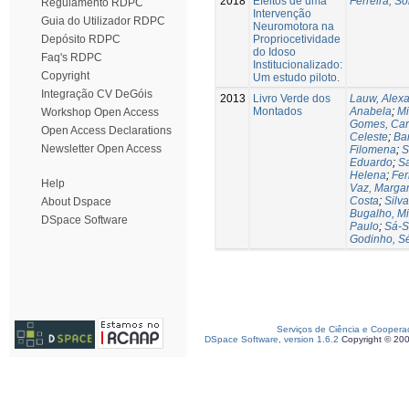
2018
Efeitos de uma
Ferreira, So
Regulamento RDPC
Intervenção
Guia do Utilizador RDPC
Neuromotora na
Propriocetividade
Depósito RDPC
do Idoso
Faq's RDPC
Institucionalizado:
Copyright
Um estudo piloto.
Integração CV DeGóis
2013
Livro Verde dos
Lauw, Alex
Montados
Anabela
;
Mi
Workshop Open Access
Gomes, Car
Open Access Declarations
Celeste
;
Ba
Newsletter Open Access
Filomena
;
S
Eduardo
;
Sa
Helena
;
Fer
Help
Vaz, Marga
Costa
;
Silva
About Dspace
Bugalho, M
DSpace Software
Paulo
;
Sá-S
Godinho, S
Serviços de Ciência e Coopera
DSpace Software, version 1.6.2
Copyright © 20