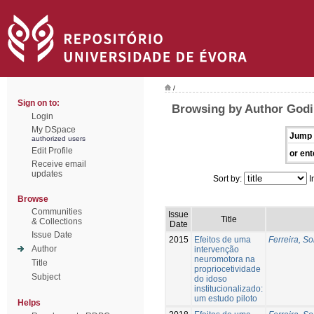
/
Sign on to:
Browsing by Author Godi
Login
My DSpace
Jump 
authorized users
Edit Profile
or ent
Receive email
updates
Sort by:
I
Browse
Communities
Issue
Title
& Collections
Date
Issue Date
2015
Efeitos de uma
Ferreira, So
Author
intervenção
neuromotora na
Title
propriocetividade
Subject
do idoso
institucionalizado:
um estudo piloto
Helps