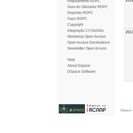
201
Regulamento RDPC
Guia do Utilizador RDPC
Depósito RDPC
Faq's RDPC
Copyright
Integração CV DeGóis
201
Workshop Open Access
Open Access Declarations
Newsletter Open Access
Help
About Dspace
DSpace Software
DSpace S