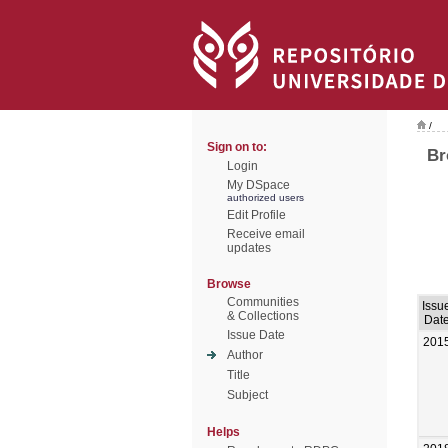
/
Sign on to:
Br
Login
My DSpace
authorized users
Edit Profile
Receive email
updates
Browse
Communities
Issu
& Collections
Dat
Issue Date
201
Author
Title
Subject
Helps