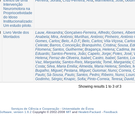
8
Efeitos de uma
Ferreira, Soraia
;
Cruz-Ferreira, Ana
;
Marmeleira, José
;
Godin
Intervenção
Neuromotora na
Propriocetividade
do Idoso
Institucionalizado:
Um estudo piloto.
3
Livro Verde dos
Lauw, Alexandra
;
Gonçalves-Ferreira, Alfredo
;
Gomes, Albert
Montados
Anabela
;
Mira, António
;
Murilhas, António
;
Pinheiro, António 
Gomes, Carlos
;
Belo, A.D.F.
;
Belo, Carlos
;
Vila-Viçosa, Carlo
Celeste
;
Barros, Conceição
;
Branquinho, Cristina
;
Sousa, E
Filomena
;
Santos, Guilherme
;
Bragança, Helena
;
Cadima, Ir
Eduardo
;
Santos-Pereira, João
;
Capelo, Jorge
;
Potes, José
;
Helena
;
Ferraz-de-Oliveira, Isabel
;
Castro, Isabel
;
Santos, Lo
Vaz, Margarida
;
Santos-Reis, Margarida
;
Tomé, Margarida
;
C
Costa
;
Silva, Maria Emilia
;
Almeida, Maria Helena
;
Simões, M
Bugalho, Miguel
;
Pestana, Miguel
;
Guiomar, Nuno
;
Correia, O
Paulo
;
Sá-Sousa, Paulo
;
Santos, Pedro
;
Ribeiro, Nuno
;
Louro
Godinho, Sérgio
;
Knapic, Sofia
;
Pinto-Correia, Teresa
;
David,
Showing results 1 to 3 of 3
Serviços de Ciência e Cooperação
-
Universidade de Évora
oftware, version 1.6.2
Copyright © 2002-2008
MIT
and
Hewlett-Packard
-
Feedback