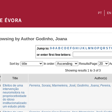
PT
EN
owsing by Author Godinho, Joana
0-9
A
B
C
D
E
F
G
H
I
J
K
L
M
N
O
P
Q
R
S
T
Jump to:
or enter first few letters:
Sort by:
In order:
Results/Page
Au
Showing results 1 to 3 of 3
e
Title
Author(s)
e
5
Efeitos de uma
Ferreira, Soraia
;
Marmeleira, José
;
Godinho, Joana
;
Pereira,
intervenção
neuromotora na
propriocetividade
do idoso
institucionalizado:
um estudo piloto