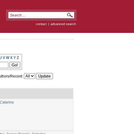
contact
|
advanced search
U
V
W
X
Y
Z
thors/Record:
 Catarina