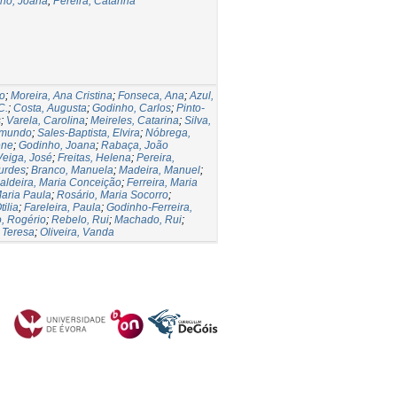
ho, Joana
;
Pereira, Catarina
o
;
Moreira, Ana Cristina
;
Fonseca, Ana
;
Azul,
C.
;
Costa, Augusta
;
Godinho, Carlos
;
Pinto-
s
;
Varela, Carolina
;
Meireles, Catarina
;
Silva,
dmundo
;
Sales-Baptista, Elvira
;
Nóbrega,
ene
;
Godinho, Joana
;
Rabaça, João
Veiga, José
;
Freitas, Helena
;
Pereira,
urdes
;
Branco, Manuela
;
Madeira, Manuel
;
aldeira, Maria Conceição
;
Ferreira, Maria
aria Paula
;
Rosário, Maria Socorro
;
tilia
;
Fareleira, Paula
;
Godinho-Ferreira,
, Rogério
;
Rebelo, Rui
;
Machado, Rui
;
 Teresa
;
Oliveira, Vanda