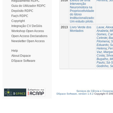
2018
Efeitos de uma
Ferreira, So
Regulamento RDPC
Intervenção
Guia do Utilizador RDPC
Neuromotora na
Propriocetividade
Depósito RDPC
do Idoso
Faq's RDPC
Institucionalizado:
Copyright
Um estudo piloto.
Integração CV DeGóis
2013
Livro Verde dos
Lauw, Alex
Montados
Anabela
;
Mi
Workshop Open Access
Gomes, Car
Open Access Declarations
Celeste
;
Ba
Newsletter Open Access
Filomena
;
S
Eduardo
;
Sa
Helena
;
Fer
Help
Vaz, Marga
Costa
;
Silva
About Dspace
Bugalho, M
DSpace Software
Paulo
;
Sá-S
Godinho, S
Serviços de Ciência e Coopera
DSpace Software, version 1.6.2
Copyright © 20