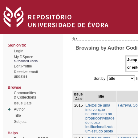
/
Sign on to:
Browsing by Author Godi
Login
My DSpace
Jump 
authorized users
Edit Profile
or ent
Receive email
updates
Sort by:
I
Browse
Communities
Issue
Title
& Collections
Date
Issue Date
2015
Efeitos de uma
Ferreira, So
Author
intervenção
neuromotora na
Title
propriocetividade
Subject
do idoso
institucionalizado:
um estudo piloto
Helps