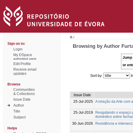
/
Sign on to:
Browsing by Author Furta
Login
My DSpace
Jump 
authorized users
Edit Profile
or ent
Receive email
updates
Sort by:
I
Browse
Communities
& Collections
Issue Date
Issue Date
25-Jul-2025
A relação da Arte com a
Author
Title
25-Jul-2019
Resgatando o espaço pú
doméstico sobre facha
Subject
30-Jun-2026
Resistência e intersecc
Helps