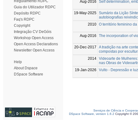
Regulamento RDPC
Aug-2016
Self determination, em
Guia do Utilizador RDPC
19-May-2025
Sumário da Lição Síntes
Depósito RDPC
autobiografias reivindi
Faq's RDPC
2010
O território feminino d
Copyright
Integração CV DeGóis
Aug-2016
The incorporation of vi
Workshop Open Access
Open Access Declarations
20-Dec-2017
A tradição na arte con
Newsletter Open Access
compostas por escultu
2014
Videoarte de Mulheres
Help
nas Obras de Videoarti
About Dspace
19-Jan-2026
Vulto - Depressão e luz
DSpace Software
Serviços de Ciência e Coopera
DSpace Software, version 1.6.2
Copyright © 20