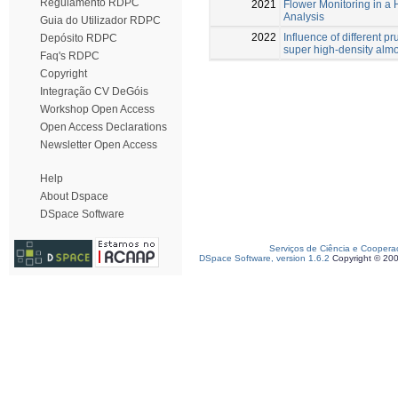
Regulamento RDPC
2021
Flower Monitoring in a
Analysis
Guia do Utilizador RDPC
2022
Influence of different p
Depósito RDPC
super high-density alm
Faq's RDPC
Copyright
Integração CV DeGóis
Workshop Open Access
Open Access Declarations
Newsletter Open Access
Help
About Dspace
DSpace Software
Serviços de Ciência e Coopera
DSpace Software, version 1.6.2
Copyright © 20