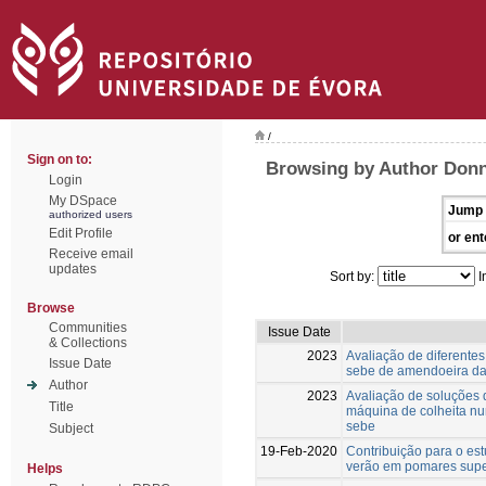
/
Sign on to:
Browsing by Author Donn
Login
My DSpace
Jump 
authorized users
Edit Profile
or ent
Receive email
updates
Sort by:
I
Browse
Communities
Issue Date
& Collections
2023
Avaliação de diferente
Issue Date
sebe de amendoeira da
Author
2023
Avaliação de soluções
Title
máquina de colheita n
sebe
Subject
19-Feb-2020
Contribuição para o es
verão em pomares supe
Helps